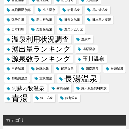
吉松温泉
塩原温泉
夜ごはん
大川温泉
奥飛騨温泉郷
小谷温泉
岩井温泉
岳の湯温泉
強酸性泉
新山根温泉
日奈久温泉
日本三大薬湯
日本料理
栗野岳温泉
温泉ソムリエ
温泉利用状況調査
温泉本
湧出量ランキング
湯原温泉
源泉数ランキング
玉川温泉
玉造温泉
玖珠温泉
船津温泉
菊南温泉
辰頭温泉
長湯温泉
都幾川温泉
重炭酸湯
阿蘇内牧温泉
霧積温泉
露天風呂無料開放
青湯
飯山温泉
鶴丸温泉
カテゴリ