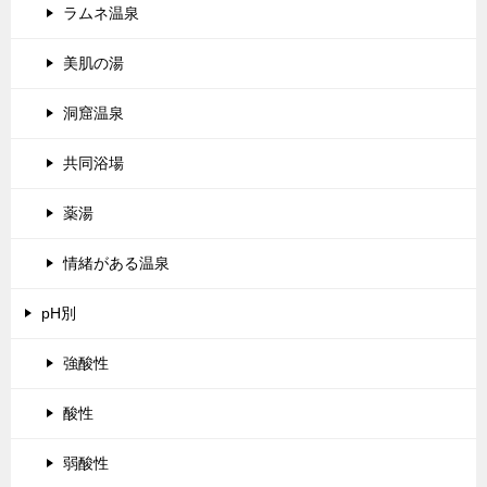
ラムネ温泉
美肌の湯
洞窟温泉
共同浴場
薬湯
情緒がある温泉
pH別
強酸性
酸性
弱酸性