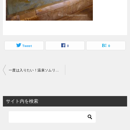
Tweet
0
0
投
一度は入りたい！温泉ソムリエが選ぶ美しい青湯ランキング
稿
ナ
ビ
サイト内を検索
ゲ
ー
シ