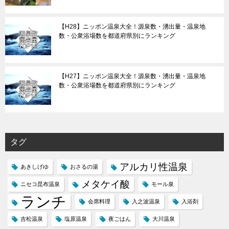
【H28】ニッポン温泉大全！源泉数・湧出量・温泉地
数・公衆浴場数を都道府県別にランキング
【H27】ニッポン温泉大全！源泉数・湧出量・温泉地
数・公衆浴場数を都道府県別にランキング
タグ
アルカリ性温泉
あきしげゆ
おさるの湯
メタケイ酸
ニセコ昆布温泉
モール泉
ランチ
会席料理
入之波温泉
入浴剤
吉松温泉
塩原温泉
夜ごはん
大川温泉