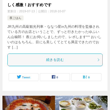
しく感激！おすすめです
更新日：
2019-07-13
公開日：
2018-10-07
夜ごはん
JR九州の高級観光列車・ななつ星in九州の料理を監修され
ている方のお店ということで、ずっと行きたかったゆふい
ん山椒郎！ 夜にお伺いしましたので、レポします^^ おいし
いのはもちろん、目にも美しくてとても満足できたのでお
す […]
続きを読む
Tweet
0
0