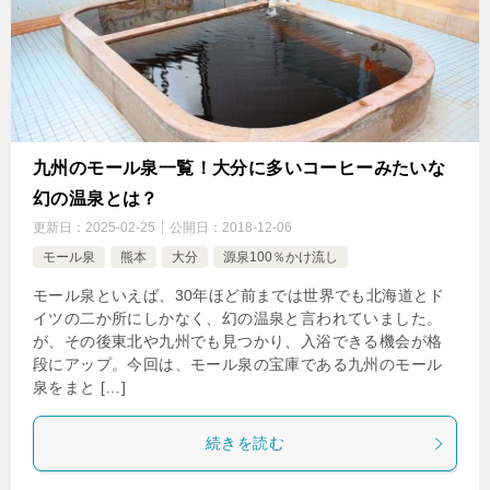
九州のモール泉一覧！大分に多いコーヒーみたいな
幻の温泉とは？
更新日：
2025-02-25
公開日：
2018-12-06
モール泉
熊本
大分
源泉100％かけ流し
モール泉といえば、30年ほど前までは世界でも北海道とド
イツの二か所にしかなく、幻の温泉と言われていました。
が、その後東北や九州でも見つかり、入浴できる機会が格
段にアップ。今回は、モール泉の宝庫である九州のモール
泉をまと […]
続きを読む