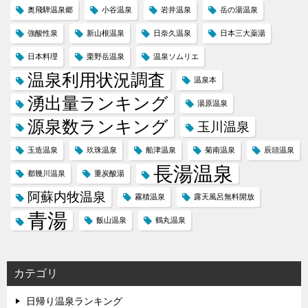
奥飛騨温泉郷
小谷温泉
岩井温泉
岳の湯温泉
強酸性泉
新山根温泉
日奈久温泉
日本三大薬湯
日本料理
栗野岳温泉
温泉ソムリエ
温泉利用状況調査
温泉本
湧出量ランキング
湯原温泉
源泉数ランキング
玉川温泉
玉造温泉
玖珠温泉
船津温泉
菊南温泉
辰頭温泉
長湯温泉
都幾川温泉
重炭酸湯
阿蘇内牧温泉
霧積温泉
露天風呂無料開放
青湯
飯山温泉
鶴丸温泉
カテゴリ
日帰り温泉ランキング