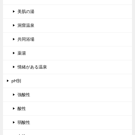
美肌の湯
洞窟温泉
共同浴場
薬湯
情緒がある温泉
pH別
強酸性
酸性
弱酸性