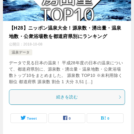
【H28】ニッポン温泉大全！源泉数・湧出量・温泉
地数・公衆浴場数を都道府県別にランキング
公開日：
2018-10-08
温泉データ
データで見る日本の温泉！ 平成28年度の日本の温泉につい
て、都道府県別に、源泉数・湧出量・温泉地数・公衆浴場
数トップ10をまとめました。 源泉数 TOP10 ※未利用除く
順位 都道府県 源泉数 割合 1 大分 3,51 […]
続きを読む
Tweet
0
0