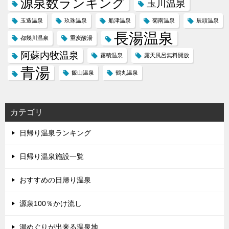
源泉数ランキング
玉川温泉
玉造温泉
玖珠温泉
船津温泉
菊南温泉
辰頭温泉
長湯温泉
都幾川温泉
重炭酸湯
阿蘇内牧温泉
霧積温泉
露天風呂無料開放
青湯
飯山温泉
鶴丸温泉
カテゴリ
日帰り温泉ランキング
日帰り温泉施設一覧
おすすめの日帰り温泉
源泉100％かけ流し
湯めぐりが出来る温泉地