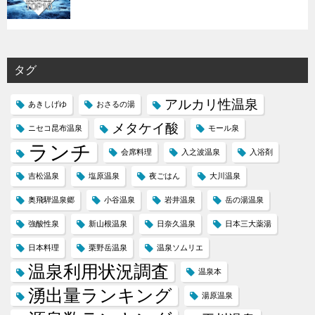
タグ
アルカリ性温泉
あきしげゆ
おさるの湯
メタケイ酸
ニセコ昆布温泉
モール泉
ランチ
会席料理
入之波温泉
入浴剤
吉松温泉
塩原温泉
夜ごはん
大川温泉
奥飛騨温泉郷
小谷温泉
岩井温泉
岳の湯温泉
強酸性泉
新山根温泉
日奈久温泉
日本三大薬湯
日本料理
栗野岳温泉
温泉ソムリエ
温泉利用状況調査
温泉本
湧出量ランキング
湯原温泉