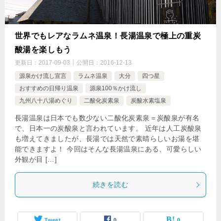
世界でもレアなラムネ温泉！長湯温泉で極上の重炭
酸湯を楽しもう
更新日：
2017-09-03
公開日：
2016-12-13
源泉かけ流し宣言
ラムネ温泉
大分
四つ星
おすすめの日帰り温泉
源泉100％かけ流し
九州八十八湯めぐり
二酸化炭素泉
炭酸水素塩泉
長湯温泉は日本でも数少ない二酸化炭素泉＝炭酸泉が有名
で、日本一の炭酸泉と言われています。 近年は人工炭酸泉
も増えてきましたが、長湯では天然で素晴らしいお湯を堪
能できますよ！ 今回はそんな長湯温泉にある、可愛らしい
外観が目 […]
続きを読む
Tweet
0
0