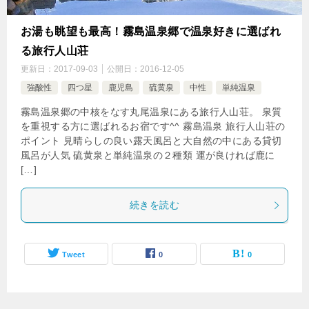
お湯も眺望も最高！霧島温泉郷で温泉好きに選ばれ
る旅行人山荘
更新日：
2017-09-03
公開日：
2016-12-05
強酸性
四つ星
鹿児島
硫黄泉
中性
単純温泉
霧島温泉郷の中核をなす丸尾温泉にある旅行人山荘。 泉質
を重視する方に選ばれるお宿です^^ 霧島温泉 旅行人山荘の
ポイント 見晴らしの良い露天風呂と大自然の中にある貸切
風呂が人気 硫黄泉と単純温泉の２種類 運が良ければ鹿に
[…]
続きを読む
Tweet
0
0