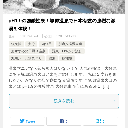
pH1.9の強酸性泉！塚原温泉で日本有数の強烈な激
湯を体験！
更新日：
2019-07-13
公開日：
2017-06-23
強酸性
大分
四つ星
別府八湯温泉道
おすすめの日帰り温泉
源泉100％かけ流し
九州八十八湯めぐり
薬湯
酸性泉
温泉マニアなら知らぬ人はいない！？ 人気の秘湯、大分県
にある塚原温泉火口乃泉をご紹介します。 私は２度行きま
したが、かなり強烈で癖になる温泉です^^ 塚原温泉火口乃
泉とは pH1.9の強酸性泉 大分県由布市にあるpH1. […]
続きを読む
Tweet
0
0