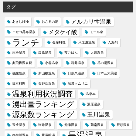
タグ
アルカリ性温泉
あきしげゆ
おさるの湯
メタケイ酸
ニセコ昆布温泉
モール泉
ランチ
会席料理
入之波温泉
入浴剤
吉松温泉
塩原温泉
夜ごはん
大川温泉
奥飛騨温泉郷
小谷温泉
岩井温泉
岳の湯温泉
強酸性泉
新山根温泉
日奈久温泉
日本三大薬湯
日本料理
栗野岳温泉
温泉ソムリエ
温泉利用状況調査
温泉本
湧出量ランキング
湯原温泉
源泉数ランキング
玉川温泉
玉造温泉
玖珠温泉
船津温泉
菊南温泉
辰頭温泉
長湯温泉
都幾川温泉
重炭酸湯