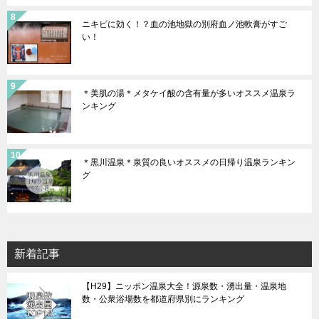
ニキビに効く！？血の池地獄の別府血ノ池軟膏がすご
い！
＊美肌の湯＊メタケイ酸の含有量が多いオススメ温泉ラ
ンキング
＊黒川温泉＊泉質の良いオススメの日帰り温泉ランキン
グ
新着記事
【H29】ニッポン温泉大全！源泉数・湧出量・温泉地
数・公衆浴場数を都道府県別にランキング