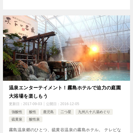
温泉エンターテイメント！霧島ホテルで迫力の庭園
大浴場を楽しもう
更新日：
2017-09-03
公開日：
2016-12-05
強酸性
酸性
鹿児島
二つ星
九州八十八湯めぐり
硫黄泉
酸性泉
霧島温泉郷のひとつ、硫黄谷温泉の霧島ホテル。 テレビな