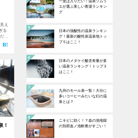
一度は入りたい！温泉ソムリ
エが選ぶ美しい青湯ランキン
グ
丸見え
ぎる
日本の強酸性の温泉ランキン
学だけ
グ！最新の酸性泉温泉地トッ
 長湯
プ５はここ！
け流
日本のメタケイ酸含有量が多
い温泉ランキング！トップ３
はここ！
九州のモール泉一覧！大分に
多いコーヒーみたいな幻の温
泉とは？
ニキビに効く！？血の池地獄
泉！
の別府血ノ池軟膏がすごい！