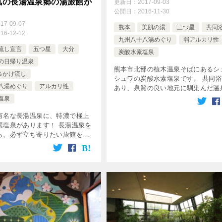
気の長湯温泉郷の湯旅館が
更新日：
2017-09-03
公開日：
2016-11-30
017-09-07
熊本
美肌の湯
三つ星
共同
016-12-12
九州八十八湯めぐり
弱アルカリ性
流し宣言
五つ星
大分
炭酸水素塩泉
の日帰り温泉
熊本市北部の植木温泉そばにあるシ
0％かけ流し
シュワの炭酸水素塩泉です。 共同
八湯めぐり
アルカリ性
あり、泉質の良い地元に馴染んだ温
す。 宝田温泉 宝の湯のポイント お
塩泉
るつるの重曹泉＝美肌の湯 源泉100
有名な長湯温泉に、特濃で極上
け流し スタンプ：九州八十八湯 […
素塩泉があります！ 長湯温泉を
ら、必ず立ち寄りたい旅館をご
す^^ 長湯温泉郷の湯旅館のポイ
まりの析出物に、浴槽に手をつく
浴槽の外も必見 「源泉 […]