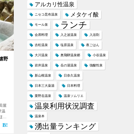
アルカリ性温泉
メタケイ酸
ニセコ昆布温泉
ランチ
モール泉
会席料理
入之波温泉
入浴剤
吉松温泉
塩原温泉
夜ごはん
大川温泉
奥飛騨温泉郷
小谷温泉
嬉野
岩井温泉
岳の湯温泉
強酸性泉
新山根温泉
日奈久温泉
日本三大薬湯
日本料理
栗野岳温泉
温泉ソムリエ
温泉利用状況調査
田屋
野温
温泉本
ほか
はとて
湧出量ランキング
感想