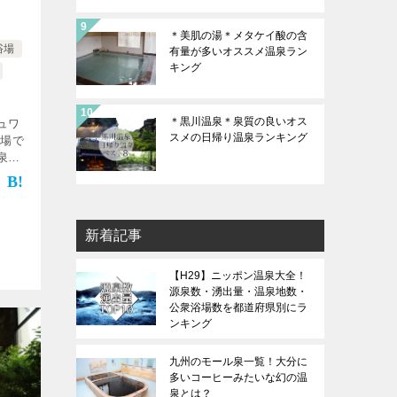
＊美肌の湯＊メタケイ酸の含
浴場
有量が多いオススメ温泉ラン
キング
＊黒川温泉＊泉質の良いオス
ュワ
スメの日帰り温泉ランキング
浴場で
泉で
肌つ
％か
]
新着記事
【H29】ニッポン温泉大全！
源泉数・湧出量・温泉地数・
公衆浴場数を都道府県別にラ
ンキング
九州のモール泉一覧！大分に
多いコーヒーみたいな幻の温
泉とは？