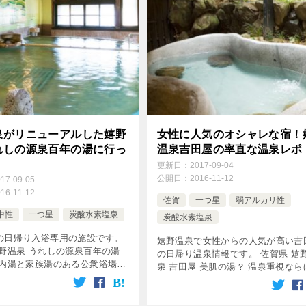
泉がリニューアルした嬉野
女性に人気のオシャレな宿！
れしの源泉百年の湯に行っ
温泉吉田屋の率直な温泉レポ
更新日：
2017-09-04
公開日：
2016-11-12
017-09-05
016-11-12
佐賀
一つ星
弱アルカリ性
中性
一つ星
炭酸水素塩泉
炭酸水素塩泉
の日帰り入浴専用の施設です。
嬉野温泉で女性からの人気が高い吉
嬉野温泉 うれしの源泉百年の湯
の日帰り温泉情報です。 佐賀県 嬉
 内湯と家族湯のある公衆浴場で
泉 吉田屋 美肌の湯？ 温泉重視なら
6年夏に元湯温泉がリニューアルオ
が良いかも（ごめんなさい） 料理
うれしの源泉百年の湯レポ 旧元
も美味しい 吉田屋の日帰り入浴の
16年夏に旧 […]
50分4,000円の貸切風呂！ […]