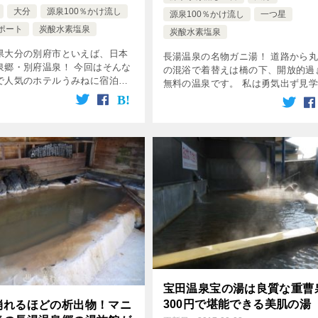
大分
源泉100％かけ流し
源泉100％かけ流し
一つ星
ポート
炭酸水素塩泉
炭酸水素塩泉
県大分の別府市といえば、日本
長湯温泉の名物ガニ湯！ 道路から
泉郷・別府温泉！ 今回はそんな
の混浴で着替えは橋の下、開放的過
で人気のホテルうみねに宿泊し
無料の温泉です。 私は勇気出ず見
で、詳細に口コミします！ ホテ
しましたが、勇気のある方はぜひ^^
は、カリスマ温泉ソムリエのタ
温泉ガニ湯のポイント 源泉100％か
釈由美子さんが、某テレビ番組
し 24時間無料で入れる混浴 […]
宝田温泉宝の湯は良質な重曹
300円で堪能できる美肌の湯
崩れるほどの析出物！マニ