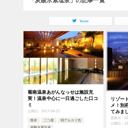
「炭酸水素塩泉」の記事一覧
Tweet
菊南温泉あがんなっせは施設充
実！温泉中心に一日過ごした口コ
リゾー
ミ
メ！別
てみま
公開日：
2017-09-23
更新日：
2
熊本
二つ星
弱アルカリ性
公開日：
2
炭酸水素塩泉