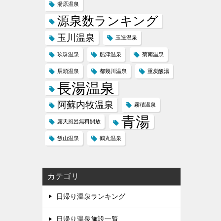
湯原温泉
源泉数ランキング
玉川温泉
玉造温泉
玖珠温泉
船津温泉
菊南温泉
辰頭温泉
都幾川温泉
重炭酸湯
長湯温泉
阿蘇内牧温泉
霧積温泉
青湯
露天風呂無料開放
飯山温泉
鶴丸温泉
カテゴリ
日帰り温泉ランキング
日帰り温泉施設一覧