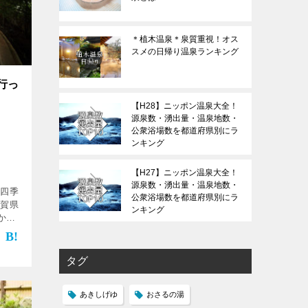
＊植木温泉＊泉質重視！オス
スメの日帰り温泉ランキング
行っ
【H28】ニッポン温泉大全！
源泉数・湧出量・温泉地数・
公衆浴場数を都道府県別にラ
ンキング
【H27】ニッポン温泉大全！
源泉数・湧出量・温泉地数・
場四季
公衆浴場数を都道府県別にラ
佐賀県
ンキング
かい
自家
り、駐
タグ
あきしげゆ
おさるの湯