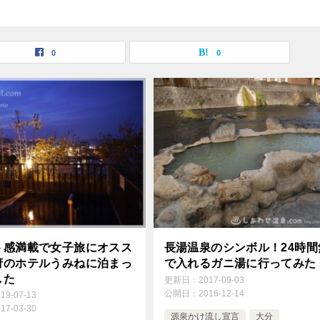
0
0
ト感満載で女子旅にオスス
長湯温泉のシンボル！24時間
府のホテルうみねに泊まっ
で入れるガニ湯に行ってみた
した
更新日：
2017-09-03
公開日：
2016-12-14
019-07-13
017-03-30
源泉かけ流し宣言
大分