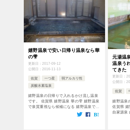
嬉野温泉で安い日帰り温泉なら華
の雫
元湯温
温泉う
更新日：
2017-09-12
公開日：
2016-11-13
てきた
更新日：
2
佐賀
一つ星
弱アルカリ性
公開日：
2
炭酸水素塩泉
佐賀
嬉野温泉の日帰りで入れるかけ流し温泉
です。 佐賀県 嬉野温泉 華の雫 嬉野温泉
嬉野温泉
で泉質重視なら候補になる 嬉野温泉で日
佐賀県 
帰り500円は安い 内湯のみです 華の雫の
自家源泉
日帰り入浴レポ お湯の状態は？ 公式HP
す 201
で源泉かけ流しとなって […]
ープン 
湯温泉 20