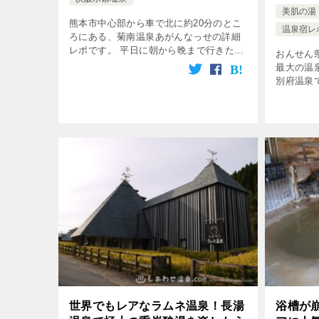
美肌の湯
熊本市中心部から車で北に約20分のとこ
温泉宿レ
ろにある、菊南温泉あがんなっせの詳細
レポです。 平日に朝から晩まで行きたい
おんせん
な～と思っていてようやく叶いました^^
最大の温
菊南温泉あがんなっせとは？ 温泉・岩盤
別府温泉
浴入り放題+マンガ読み放題+食 […]
ましたの
ルうみね
レント・
[…]
世界でもレアなラムネ温泉！長湯
浴槽が