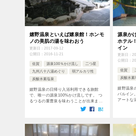
嬉野温泉といえば嬉泉館！ホンモ
源泉か
ノの美肌の湯を味わおう
ホテル
イン
更新日：
2017-09-12
公開日：
2016-11-21
更新日：
2
公開日：
2
佐賀
源泉100％かけ流し
二つ星
佐賀
九州八十八湯めぐり
弱アルカリ性
炭酸水素
炭酸水素塩泉
嬉野温泉
嬉野温泉の日帰り入浴利用できる旅館
バルイン
で、唯一の源泉100%かけ流しです。 つ
アートな
るつるの重曹泉を味わうことが出来ます
す。 20
よ^^ 嬉野温泉 嬉泉館って？ 嬉野温泉で
めぐり対
唯一の源泉100%かけ流し 美肌の湯の代
温泉 山水
表・重曹泉！ スタンプ：九州 […]