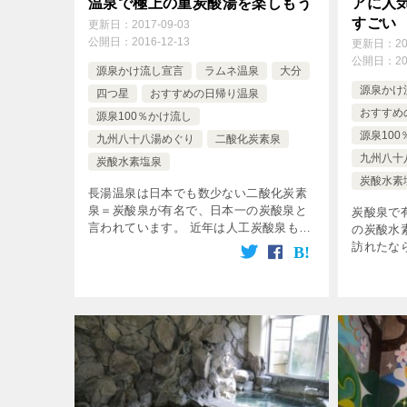
温泉で極上の重炭酸湯を楽しもう
アに人
すごい
更新日：
2017-09-03
公開日：
2016-12-13
更新日：
2
公開日：
2
源泉かけ流し宣言
ラムネ温泉
大分
源泉かけ
四つ星
おすすめの日帰り温泉
おすすめ
源泉100％かけ流し
源泉10
九州八十八湯めぐり
二酸化炭素泉
九州八十
炭酸水素塩泉
炭酸水素
長湯温泉は日本でも数少ない二酸化炭素
泉＝炭酸泉が有名で、日本一の炭酸泉と
炭酸泉で
言われています。 近年は人工炭酸泉も増
の炭酸水
えてきましたが、長湯では天然で素晴ら
訪れたな
しいお湯を堪能できますよ！ 今回はそん
紹介しま
な長湯温泉にある、可愛らしい外観が目
ント あ
[…]
と崩れる 