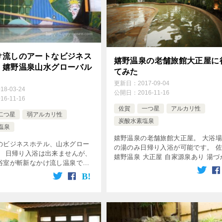
け流しのアートなビジネス
嬉野温泉の老舗旅館大正屋に
！嬉野温泉山水グローバル
てみた
更新日：
2017-09-04
018-03-24
公開日：
2016-11-16
016-11-16
佐賀
一つ星
アルカリ性
二つ星
弱アルカリ性
炭酸水素塩泉
塩泉
嬉野温泉の老舗旅館大正屋。 大浴
のビジネスホテル、山水グロー
の湯のみ日帰り入浴が可能です。 
。 日帰り入浴は出来ませんが、
嬉野温泉 大正屋 自家源泉あり 湯づ
浴室が斬新なかけ流し温泉で
がもったいなすぎる 大正屋の感想 
18年4月1日から、九州八十八湯
源泉 大正屋は自家源泉を持ってお
象になりました！ 佐賀県 嬉野
車場から湯気がもくもくと上 […]
グローバルイン 日帰り […]