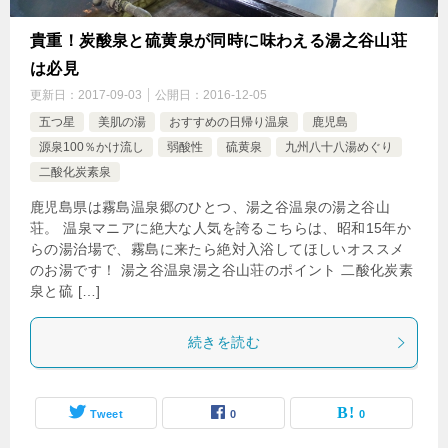
貴重！炭酸泉と硫黄泉が同時に味わえる湯之谷山荘
は必見
更新日：
2017-09-03
公開日：
2016-12-05
五つ星
美肌の湯
おすすめの日帰り温泉
鹿児島
源泉100％かけ流し
弱酸性
硫黄泉
九州八十八湯めぐり
二酸化炭素泉
鹿児島県は霧島温泉郷のひとつ、湯之谷温泉の湯之谷山
荘。 温泉マニアに絶大な人気を誇るこちらは、昭和15年か
らの湯治場で、霧島に来たら絶対入浴してほしいオススメ
のお湯です！ 湯之谷温泉湯之谷山荘のポイント 二酸化炭素
泉と硫 […]
続きを読む
Tweet
0
0