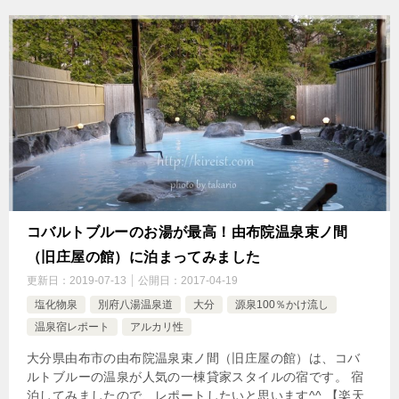
コバルトブルーのお湯が最高！由布院温泉束ノ間
（旧庄屋の館）に泊まってみました
更新日：
2019-07-13
公開日：
2017-04-19
塩化物泉
別府八湯温泉道
大分
源泉100％かけ流し
温泉宿レポート
アルカリ性
大分県由布市の由布院温泉束ノ間（旧庄屋の館）は、コバ
ルトブルーの温泉が人気の一棟貸家スタイルの宿です。 宿
泊してみましたので、レポートしたいと思います^^ 【楽天