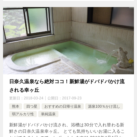
日奈久温泉なら絶対ココ！新鮮湯がドバドバかけ流
される幸ヶ丘
更新日：
2018-03-24
公開日：
2017-09-23
熊本
四つ星
おすすめの日帰り温泉
源泉100％かけ流し
弱アルカリ性
単純温泉
新鮮湯がドバドバかけ流され、浴槽は30分で入れ替わる新
鮮さの日奈久温泉幸ヶ丘。 とても気持ちいいお湯に入るこ