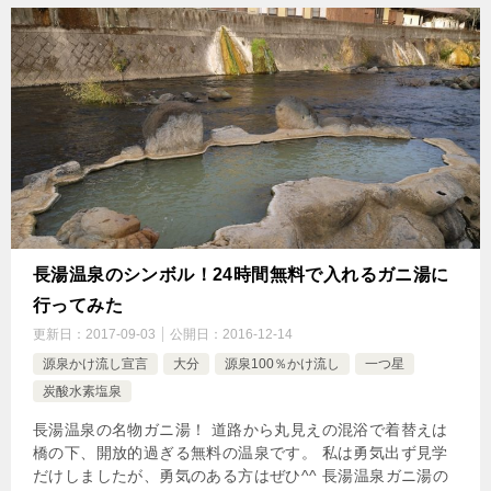
長湯温泉のシンボル！24時間無料で入れるガニ湯に
行ってみた
更新日：
2017-09-03
公開日：
2016-12-14
源泉かけ流し宣言
大分
源泉100％かけ流し
一つ星
炭酸水素塩泉
長湯温泉の名物ガニ湯！ 道路から丸見えの混浴で着替えは
橋の下、開放的過ぎる無料の温泉です。 私は勇気出ず見学
だけしましたが、勇気のある方はぜひ^^ 長湯温泉ガニ湯の