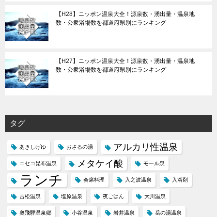
【H28】ニッポン温泉大全！源泉数・湧出量・温泉地
数・公衆浴場数を都道府県別にランキング
【H27】ニッポン温泉大全！源泉数・湧出量・温泉地
数・公衆浴場数を都道府県別にランキング
タグ
アルカリ性温泉
あきしげゆ
おさるの湯
メタケイ酸
ニセコ昆布温泉
モール泉
ランチ
会席料理
入之波温泉
入浴剤
吉松温泉
塩原温泉
夜ごはん
大川温泉
奥飛騨温泉郷
小谷温泉
岩井温泉
岳の湯温泉