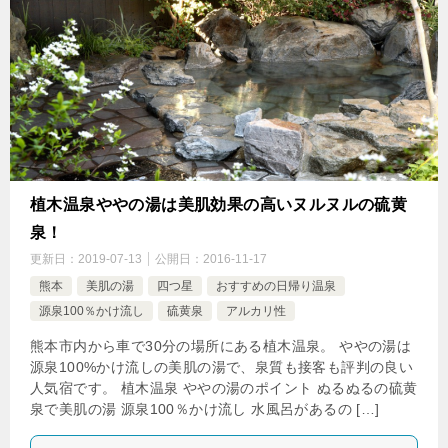
植木温泉ややの湯は美肌効果の高いヌルヌルの硫黄
泉！
更新日：
2019-07-13
公開日：
2016-11-17
熊本
美肌の湯
四つ星
おすすめの日帰り温泉
源泉100％かけ流し
硫黄泉
アルカリ性
熊本市内から車で30分の場所にある植木温泉。 ややの湯は
源泉100%かけ流しの美肌の湯で、泉質も接客も評判の良い
人気宿です。 植木温泉 ややの湯のポイント ぬるぬるの硫黄
泉で美肌の湯 源泉100％かけ流し 水風呂があるの […]