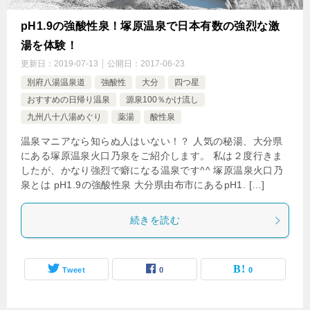
pH1.9の強酸性泉！塚原温泉で日本有数の強烈な激
湯を体験！
更新日：
2019-07-13
公開日：
2017-06-23
別府八湯温泉道
強酸性
大分
四つ星
おすすめの日帰り温泉
源泉100％かけ流し
九州八十八湯めぐり
薬湯
酸性泉
温泉マニアなら知らぬ人はいない！？ 人気の秘湯、大分県
にある塚原温泉火口乃泉をご紹介します。 私は２度行きま
したが、かなり強烈で癖になる温泉です^^ 塚原温泉火口乃
泉とは pH1.9の強酸性泉 大分県由布市にあるpH1. […]
続きを読む
Tweet
0
0