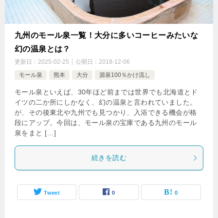
九州のモール泉一覧！大分に多いコーヒーみたいな
幻の温泉とは？
更新日：
2025-02-25
公開日：
2018-12-06
モール泉
熊本
大分
源泉100％かけ流し
モール泉といえば、30年ほど前までは世界でも北海道とド
イツの二か所にしかなく、幻の温泉と言われていました。
が、その後東北や九州でも見つかり、入浴できる機会が格
段にアップ。今回は、モール泉の宝庫である九州のモール
泉をまと […]
続きを読む
Tweet
0
0