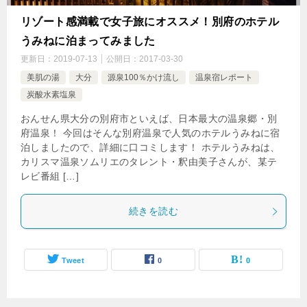
リゾート感満載で女子旅にオススメ！別府のホテル
うみねに泊まってみました
更新日：
2019-07-13
公開日：
2017-03-30
美肌の湯
大分
源泉100％かけ流し
温泉宿レポート
炭酸水素塩泉
おんせん県大分の別府市といえば、日本最大の温泉郷・別
府温泉！ 今回はそんな別府温泉で人気のホテルうみねに宿
泊しましたので、詳細に口コミします！ ホテルうみねは、
カリスマ温泉ソムリエのタレント・釈由美子さんが、某テ
レビ番組 […]
続きを読む
Tweet
0
0