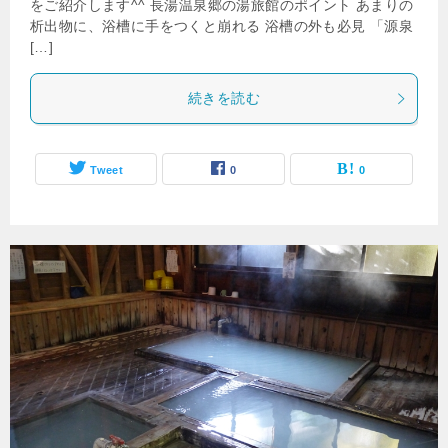
をご紹介します^^ 長湯温泉郷の湯旅館のポイント あまりの
析出物に、浴槽に手をつくと崩れる 浴槽の外も必見 「源泉
[…]
続きを読む
Tweet
0
0