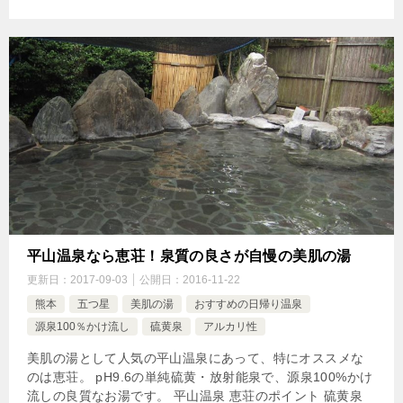
平山温泉なら恵荘！泉質の良さが自慢の美肌の湯
更新日：
2017-09-03
公開日：
2016-11-22
熊本
五つ星
美肌の湯
おすすめの日帰り温泉
源泉100％かけ流し
硫黄泉
アルカリ性
美肌の湯として人気の平山温泉にあって、特にオススメな
のは恵荘。 pH9.6の単純硫黄・放射能泉で、源泉100%かけ
流しの良質なお湯です。 平山温泉 恵荘のポイント 硫黄泉