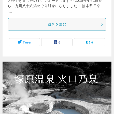
とができましたので、レポートします^^ 2018年4月1日か
ら、九州八十八湯めぐり対象になりました！ 熊本県日奈
[…]
続きを読む
Tweet
0
0