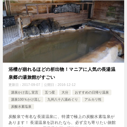
浴槽が崩れるほどの析出物！マニアに人気の長湯温
泉郷の湯旅館がすごい
更新日：
2017-09-07
公開日：
2016-12-12
源泉かけ流し宣言
五つ星
大分
おすすめの日帰り温泉
源泉100％かけ流し
九州八十八湯めぐり
アルカリ性
炭酸水素塩泉
炭酸泉で有名な長湯温泉に、特濃で極上の炭酸水素塩泉が
あります！ 長湯温泉を訪れたなら、必ず立ち寄りたい旅館