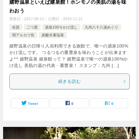
嬉野温泉といえば嬉泉館！ホンモノの美肌の湯を味
わおう
更新日：
2017-09-12
公開日：
2016-11-21
佐賀
二つ星
源泉100％かけ流し
九州八十八湯めぐり
弱アルカリ性
炭酸水素塩泉
嬉野温泉の日帰り入浴利用できる旅館で、唯一の源泉100%
かけ流しです。 つるつるの重曹泉を味わうことが出来ます
よ^^ 嬉野温泉 嬉泉館って？ 嬉野温泉で唯一の源泉100%か
け流し 美肌の湯の代表・重曹泉！ スタンプ：九州 […]
続きを読む
Tweet
0
0