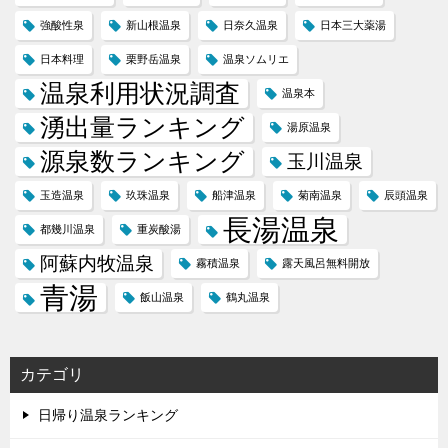
強酸性泉
新山根温泉
日奈久温泉
日本三大薬湯
日本料理
栗野岳温泉
温泉ソムリエ
温泉利用状況調査
温泉本
湧出量ランキング
湯原温泉
源泉数ランキング
玉川温泉
玉造温泉
玖珠温泉
船津温泉
菊南温泉
辰頭温泉
長湯温泉
都幾川温泉
重炭酸湯
阿蘇内牧温泉
霧積温泉
露天風呂無料開放
青湯
飯山温泉
鶴丸温泉
カテゴリ
日帰り温泉ランキング