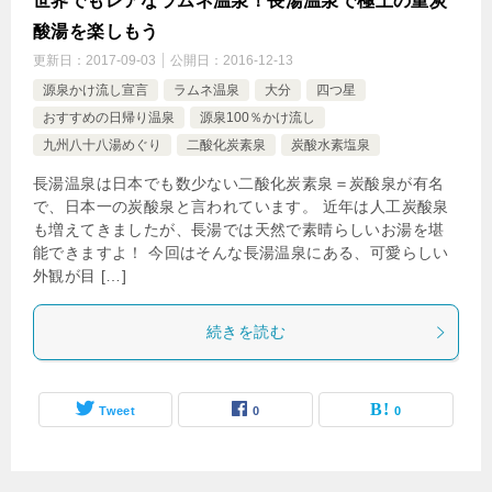
世界でもレアなラムネ温泉！長湯温泉で極上の重炭
酸湯を楽しもう
更新日：
2017-09-03
公開日：
2016-12-13
源泉かけ流し宣言
ラムネ温泉
大分
四つ星
おすすめの日帰り温泉
源泉100％かけ流し
九州八十八湯めぐり
二酸化炭素泉
炭酸水素塩泉
長湯温泉は日本でも数少ない二酸化炭素泉＝炭酸泉が有名
で、日本一の炭酸泉と言われています。 近年は人工炭酸泉
も増えてきましたが、長湯では天然で素晴らしいお湯を堪
能できますよ！ 今回はそんな長湯温泉にある、可愛らしい
外観が目 […]
続きを読む
Tweet
0
0