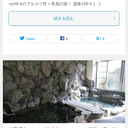
+pH9.6のアルカリ性＝美肌の湯！ 源泉100％ […]
続きを読む
Tweet
0
0