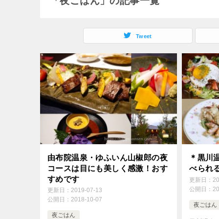
「夜ごはん」の記事一覧
Tweet
由布院温泉・ゆふいん山椒郎の夜
＊黒川
コースは目にも美しく感激！おす
べられ
すめです
更新日：
2
公開日：
2
更新日：
2019-07-13
公開日：
2018-10-07
夜ごはん
夜ごはん