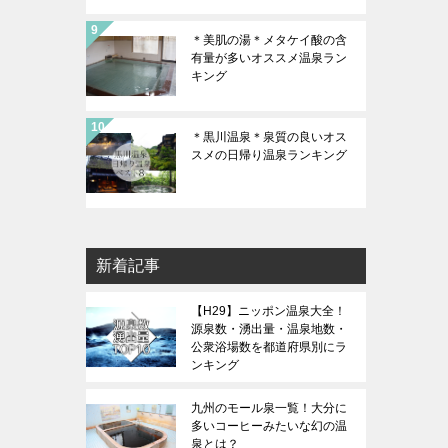
＊美肌の湯＊メタケイ酸の含
有量が多いオススメ温泉ラン
キング
＊黒川温泉＊泉質の良いオス
スメの日帰り温泉ランキング
新着記事
【H29】ニッポン温泉大全！
源泉数・湧出量・温泉地数・
公衆浴場数を都道府県別にラ
ンキング
九州のモール泉一覧！大分に
多いコーヒーみたいな幻の温
泉とは？