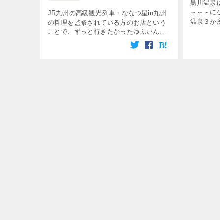
黒川温泉
～～～に
JR九州の高級観光列車・ななつ星in九州
温泉３か
の料理を監修されている方のお店という
かわらず
ことで、ずっと行きたかったゆふいん山
ると、夜
椒郎！ 夜にお伺いしましたので、レポし
入らない
ます^^ おいしいのはもちろん、目にも美
す […]
しくてとても満足できたのでおす […]