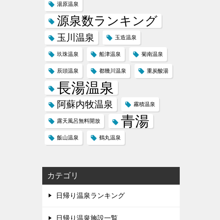
湯原温泉
源泉数ランキング
玉川温泉
玉造温泉
玖珠温泉
船津温泉
菊南温泉
辰頭温泉
都幾川温泉
重炭酸湯
長湯温泉
阿蘇内牧温泉
霧積温泉
青湯
露天風呂無料開放
飯山温泉
鶴丸温泉
カテゴリ
日帰り温泉ランキング
日帰り温泉施設一覧