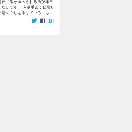
は夜ご飯を食べられる所が非常
少ないです。 入湯手形で日帰り
所湯めぐりを推しているにもか
、本当に日帰り温泉をするとな
ご飯のことを考えてから温泉に
と、コンビニ飯の確率が高いで