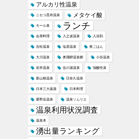
アルカリ性温泉
メタケイ酸
ニセコ昆布温泉
ランチ
モール泉
会席料理
入之波温泉
入浴剤
吉松温泉
塩原温泉
夜ごはん
大川温泉
奥飛騨温泉郷
小谷温泉
岩井温泉
岳の湯温泉
強酸性泉
新山根温泉
日奈久温泉
日本三大薬湯
日本料理
栗野岳温泉
温泉ソムリエ
温泉利用状況調査
温泉本
湧出量ランキング