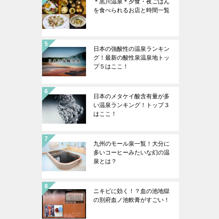
＊黒川温泉＊夕食・夜ごはん
を食べられるお店と時間一覧
日本の強酸性の温泉ランキン
グ！最新の酸性泉温泉地トッ
プ５はここ！
日本のメタケイ酸含有量が多
い温泉ランキング！トップ３
はここ！
九州のモール泉一覧！大分に
多いコーヒーみたいな幻の温
泉とは？
ニキビに効く！？血の池地獄
の別府血ノ池軟膏がすごい！