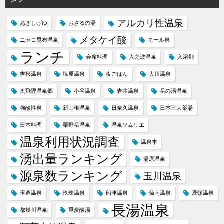
アルカリ性温泉
あきしげゆ
おさるの湯
メタケイ酸
ニセコ昆布温泉
モール泉
ランチ
会席料理
入之波温泉
入浴剤
吉松温泉
塩原温泉
夜ごはん
大川温泉
奥飛騨温泉郷
小谷温泉
岩井温泉
岳の湯温泉
強酸性泉
新山根温泉
日奈久温泉
日本三大薬湯
日本料理
栗野岳温泉
温泉ソムリエ
温泉利用状況調査
温泉本
湧出量ランキング
湯原温泉
源泉数ランキング
玉川温泉
玉造温泉
玖珠温泉
船津温泉
菊南温泉
辰頭温泉
長湯温泉
都幾川温泉
重炭酸湯