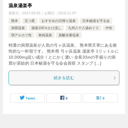
温泉湯楽亭
更新日：
2017-09-05
公開日：
2016-11-07
熊本
五つ星
おすすめの日帰り温泉
日本秘湯を守る会
洞窟温泉
源泉100％かけ流し
九州八十八湯めぐり
中性
弱アルカリ性
単純温泉
炭酸水素塩泉
特濃の洞窟温泉が人気の弓ヶ浜温泉。 熊本県天草にある個
性的な一軒宿です。 熊本県 弓ヶ浜温泉 湯楽亭 1リットルに
10,000mg近い成分！とにかく濃い 全長33mの手掘りの洞
窟が原始的 日本秘湯を守る会会員宿 スタンプ […]
続きを読む
Tweet
0
0