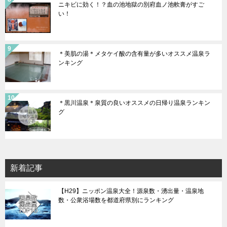
ニキビに効く！？血の池地獄の別府血ノ池軟膏がすご
い！
＊美肌の湯＊メタケイ酸の含有量が多いオススメ温泉ラ
ンキング
＊黒川温泉＊泉質の良いオススメの日帰り温泉ランキン
グ
新着記事
【H29】ニッポン温泉大全！源泉数・湧出量・温泉地
数・公衆浴場数を都道府県別にランキング