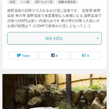
佐賀
一つ星
弱アルカリ性
炭酸水素塩泉
嬉野温泉の日帰りで入れるかけ流し温泉です。 佐賀県 嬉野
温泉 華の雫 嬉野温泉で泉質重視なら候補になる 嬉野温泉で
日帰り500円は安い 内湯のみです 華の雫の日帰り入浴レポ
お湯の状態は？ 公式HPで源泉かけ流しとなって […]
続きを読む
Tweet
0
0