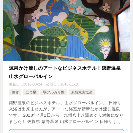
源泉かけ流しのアートなビジネスホテル！嬉野温泉
山水グローバルイン
更新日：
2018-03-24
公開日：
2016-11-16
佐賀
二つ星
弱アルカリ性
炭酸水素塩泉
嬉野温泉のビジネスホテル、山水グローバルイン。 日帰り
入浴は出来ませんが、アートな浴室が斬新なかけ流し温泉
です。 2018年4月1日から、九州八十八湯めぐり対象になり
ました！ 佐賀県 嬉野温泉 山水グローバルイン 日帰り […]