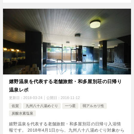
嬉野温泉を代表する老舗旅館・和多屋別荘の日帰り
温泉レポ
更新日：
2018-03-24
公開日：
2016-11-12
佐賀
九州八十八湯めぐり
一つ星
弱アルカリ性
炭酸水素塩泉
嬉野温泉を代表する老舗旅館・和多屋別荘の日帰り入浴情
報です。 2018年4月1日から、九州八十八湯めぐり対象から