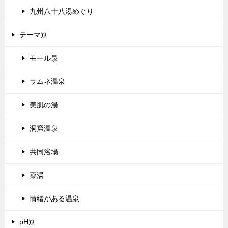
九州八十八湯めぐり
テーマ別
モール泉
ラムネ温泉
美肌の湯
洞窟温泉
共同浴場
薬湯
情緒がある温泉
pH別