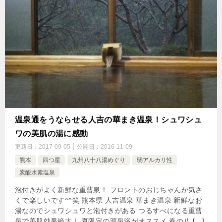
温泉通をうならせる人吉の華まき温泉！シュワシュ
ワの美肌の湯に感動
更新日：
2017-09-05
公開日：
2016-11-09
熊本
四つ星
九州八十八湯めぐり
弱アルカリ性
炭酸水素塩泉
泡付きがよく新鮮な重曹泉！ フロントのおじちゃんが気さ
くで楽しいです^^笑 熊本県 人吉温泉 華まき温泉 新鮮なお
湯なのでシュワシュワと泡付きがある つるすべになる重曹
泉で美肌効果絶大！ 夏限定の源泉浴がオススメ 春の八 […]