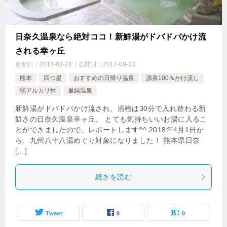
日奈久温泉なら絶対ココ！新鮮湯がドバドバかけ流
される幸ヶ丘
更新日：
2018-03-24
公開日：
2017-09-23
熊本
四つ星
おすすめの日帰り温泉
源泉100％かけ流し
弱アルカリ性
単純温泉
新鮮湯がドバドバかけ流され、浴槽は30分で入れ替わる新
鮮さの日奈久温泉幸ヶ丘。 とても気持ちいいお湯に入るこ
とができましたので、レポートします^^ 2018年4月1日か
ら、九州八十八湯めぐり対象になりました！ 熊本県日奈
[…]
続きを読む
Tweet
0
0