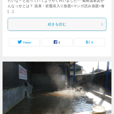
たいな～と思っていてようやく叶いました^^ 菊南温泉あが
んなっせとは？ 温泉・岩盤浴入り放題+マンガ読み放題+食
[…]
続きを読む
Tweet
0
0