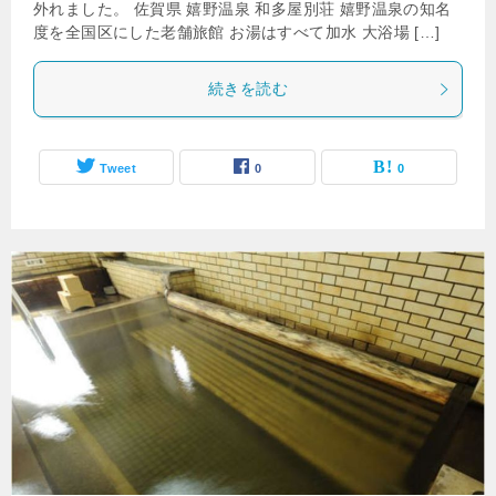
外れました。 佐賀県 嬉野温泉 和多屋別荘 嬉野温泉の知名
度を全国区にした老舗旅館 お湯はすべて加水 大浴場 […]
続きを読む
Tweet
0
0