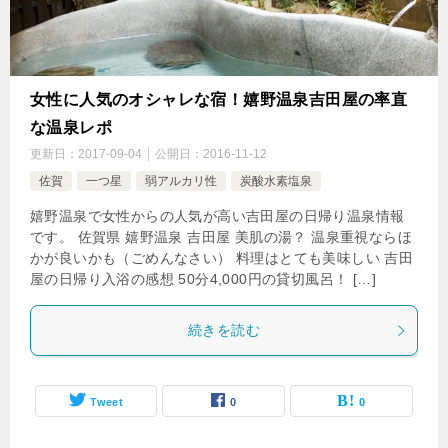
女性に人気のオシャレな宿！嬉野温泉吉田屋の率直
な温泉レポ
更新日：
2017-09-04
公開日：
2016-11-12
佐賀
一つ星
弱アルカリ性
炭酸水素塩泉
嬉野温泉で女性からの人気が高い吉田屋の日帰り温泉情報
です。 佐賀県 嬉野温泉 吉田屋 美肌の湯？ 温泉重視ならほ
かが良いかも（ごめんなさい） 料理はとても美味しい 吉田
屋の日帰り入浴の感想 50分4,000円の貸切風呂！ […]
続きを読む
Tweet
0
0