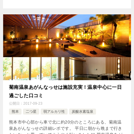
菊南温泉あがんなっせは施設充実！温泉中心に一日
過ごした口コミ
公開日：
2017-09-23
熊本
二つ星
弱アルカリ性
炭酸水素塩泉
熊本市中心部から車で北に約20分のところにある、菊南温
泉あがんなっせの詳細レポです。 平日に朝から晩まで行き