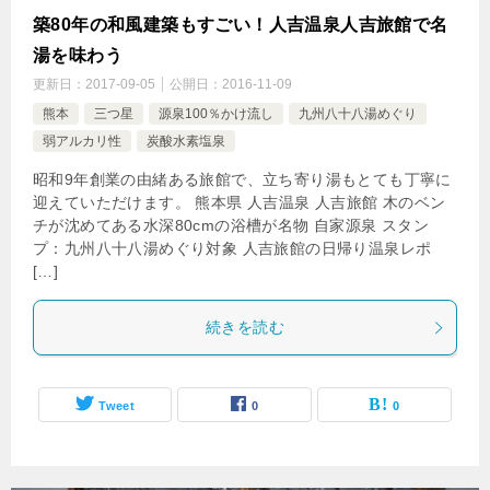
築80年の和風建築もすごい！人吉温泉人吉旅館で名
湯を味わう
更新日：
2017-09-05
公開日：
2016-11-09
熊本
三つ星
源泉100％かけ流し
九州八十八湯めぐり
弱アルカリ性
炭酸水素塩泉
昭和9年創業の由緒ある旅館で、立ち寄り湯もとても丁寧に
迎えていただけます。 熊本県 人吉温泉 人吉旅館 木のベン
チが沈めてある水深80cmの浴槽が名物 自家源泉 スタン
プ：九州八十八湯めぐり対象 人吉旅館の日帰り温泉レポ
[…]
続きを読む
Tweet
0
0