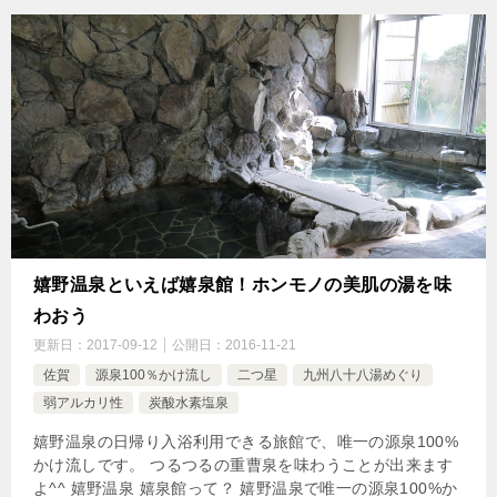
嬉野温泉といえば嬉泉館！ホンモノの美肌の湯を味
わおう
更新日：
2017-09-12
公開日：
2016-11-21
佐賀
源泉100％かけ流し
二つ星
九州八十八湯めぐり
弱アルカリ性
炭酸水素塩泉
嬉野温泉の日帰り入浴利用できる旅館で、唯一の源泉100%
かけ流しです。 つるつるの重曹泉を味わうことが出来ます
よ^^ 嬉野温泉 嬉泉館って？ 嬉野温泉で唯一の源泉100%か