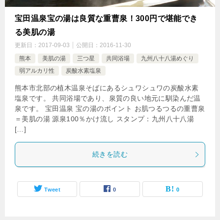
宝田温泉宝の湯は良質な重曹泉！300円で堪能でき
る美肌の湯
更新日：
2017-09-03
公開日：
2016-11-30
熊本
美肌の湯
三つ星
共同浴場
九州八十八湯めぐり
弱アルカリ性
炭酸水素塩泉
熊本市北部の植木温泉そばにあるシュワシュワの炭酸水素
塩泉です。 共同浴場であり、泉質の良い地元に馴染んだ温
泉です。 宝田温泉 宝の湯のポイント お肌つるつるの重曹泉
＝美肌の湯 源泉100％かけ流し スタンプ：九州八十八湯
[…]
続きを読む
Tweet
0
0