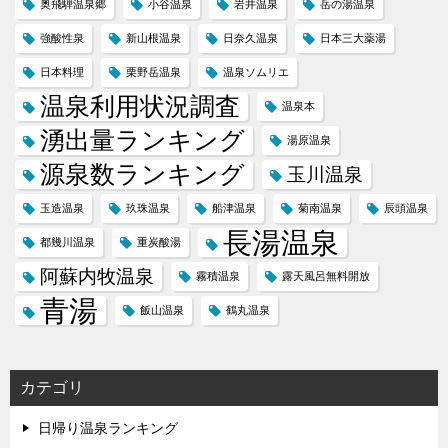
奥飛騨温泉郷
小谷温泉
岩井温泉
岳の湯温泉
強酸性泉
新山根温泉
日奈久温泉
日本三大薬湯
日本料理
栗野岳温泉
温泉ソムリエ
温泉利用状況調査
温泉本
湧出量ランキング
湯原温泉
源泉数ランキング
玉川温泉
玉造温泉
玖珠温泉
船津温泉
菊南温泉
辰頭温泉
長湯温泉
都幾川温泉
重炭酸湯
阿蘇内牧温泉
霧積温泉
露天風呂無料開放
青湯
飯山温泉
鶴丸温泉
カテゴリ
日帰り温泉ランキング