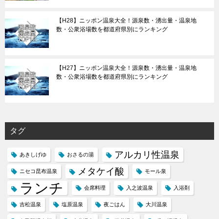
【H28】ニッポン温泉大全！源泉数・湧出量・温泉地
数・公衆浴場数を都道府県別にランキング
【H27】ニッポン温泉大全！源泉数・湧出量・温泉地
数・公衆浴場数を都道府県別にランキング
タグ
アルカリ性温泉
あきしげゆ
おさるの湯
メタケイ酸
ニセコ昆布温泉
モール泉
ランチ
会席料理
入之波温泉
入浴剤
吉松温泉
塩原温泉
夜ごはん
大川温泉