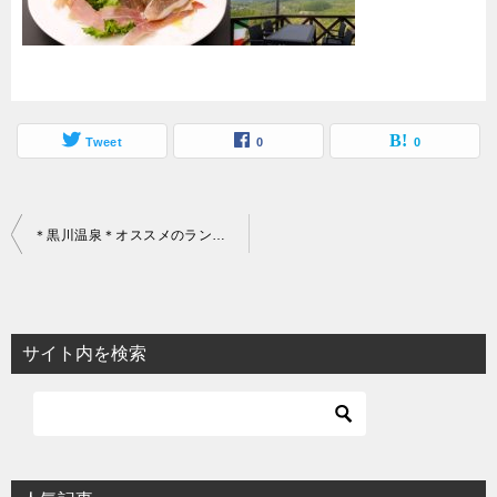
Tweet
0
0
投
＊黒川温泉＊オススメのランチランキング
稿
ナ
ビ
サイト内を検索
ゲ
ー
シ
ョ