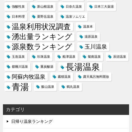
強酸性泉
新山根温泉
日奈久温泉
日本三大薬湯
日本料理
栗野岳温泉
温泉ソムリエ
温泉利用状況調査
温泉本
湧出量ランキング
湯原温泉
源泉数ランキング
玉川温泉
玉造温泉
玖珠温泉
船津温泉
菊南温泉
辰頭温泉
長湯温泉
都幾川温泉
重炭酸湯
阿蘇内牧温泉
霧積温泉
露天風呂無料開放
青湯
飯山温泉
鶴丸温泉
カテゴリ
日帰り温泉ランキング