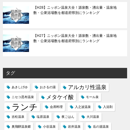
【H28】ニッポン温泉大全！源泉数・湧出量・温泉地
数・公衆浴場数を都道府県別にランキング
【H27】ニッポン温泉大全！源泉数・湧出量・温泉地
数・公衆浴場数を都道府県別にランキング
タグ
アルカリ性温泉
あきしげゆ
おさるの湯
メタケイ酸
ニセコ昆布温泉
モール泉
ランチ
会席料理
入之波温泉
入浴剤
吉松温泉
塩原温泉
夜ごはん
大川温泉
奥飛騨温泉郷
小谷温泉
岩井温泉
岳の湯温泉