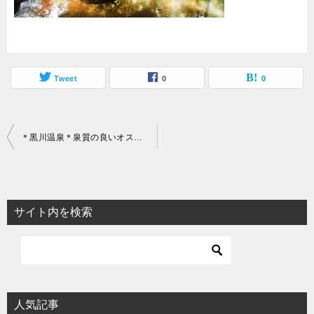
Tweet
0
0
投
＊黒川温泉＊泉質の良いオススメの日帰り温泉ランキング
稿
ナ
ビ
サイト内を検索
ゲ
ー
シ
ョ
人気記事