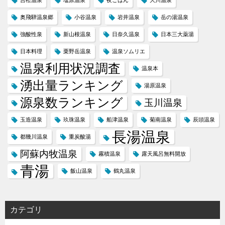
吉松温泉
塩原温泉
夜ごはん
大川温泉
奥飛騨温泉郷
小谷温泉
岩井温泉
岳の湯温泉
強酸性泉
新山根温泉
日奈久温泉
日本三大薬湯
日本料理
栗野岳温泉
温泉ソムリエ
温泉利用状況調査
温泉本
湧出量ランキング
湯原温泉
源泉数ランキング
玉川温泉
玉造温泉
玖珠温泉
船津温泉
菊南温泉
辰頭温泉
長湯温泉
都幾川温泉
重炭酸湯
阿蘇内牧温泉
霧積温泉
露天風呂無料開放
青湯
飯山温泉
鶴丸温泉
カテゴリ