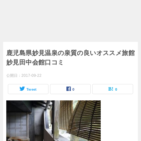
鹿児島県妙見温泉の泉質の良いオススメ旅館
妙見田中会館口コミ
公開日：
2017-09-22
Tweet
0
0