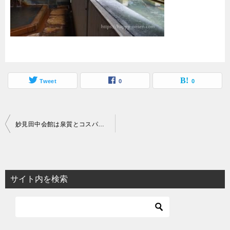
Tweet
0
0
投
妙見田中会館は泉質とコスパの良い宿！妙見温泉に泊まってみた
稿
ナ
ビ
サイト内を検索
ゲ
ー
シ