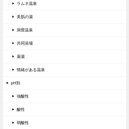
ラムネ温泉
美肌の湯
洞窟温泉
共同浴場
薬湯
情緒がある温泉
pH別
強酸性
酸性
弱酸性