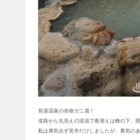
長湯温泉の名物ガニ湯！
道路から丸見えの混浴で着替えは橋の下、
私は勇気出ず見学だけしましたが、勇気のあ