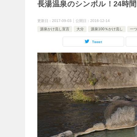
長湯温泉のシンボル！24時
更新日：
2017-09-03
公開日：
2016-12-14
源泉かけ流し宣言
大分
源泉100％かけ流し
一
Tweet