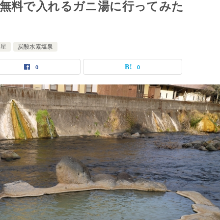
間無料で入れるガニ湯に行ってみた
つ星
炭酸水素塩泉
0
0