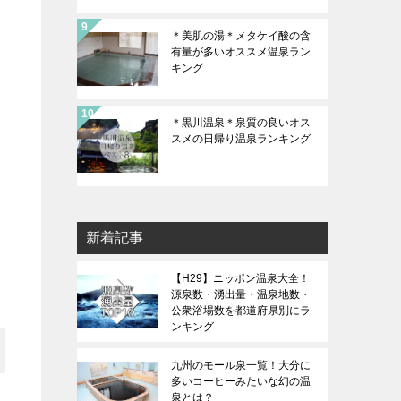
＊美肌の湯＊メタケイ酸の含
有量が多いオススメ温泉ラン
キング
＊黒川温泉＊泉質の良いオス
スメの日帰り温泉ランキング
新着記事
【H29】ニッポン温泉大全！
源泉数・湧出量・温泉地数・
公衆浴場数を都道府県別にラ
ンキング
九州のモール泉一覧！大分に
多いコーヒーみたいな幻の温
泉とは？