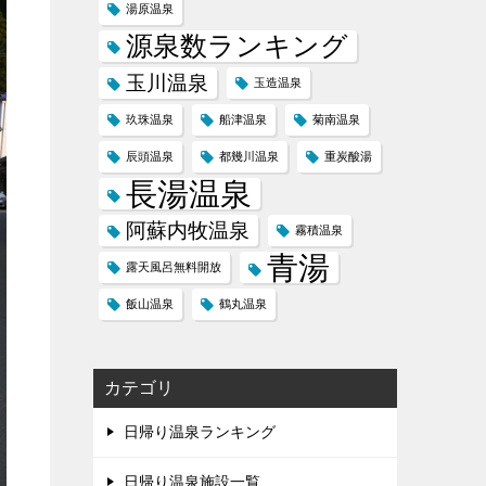
湯原温泉
源泉数ランキング
玉川温泉
玉造温泉
玖珠温泉
船津温泉
菊南温泉
辰頭温泉
都幾川温泉
重炭酸湯
長湯温泉
阿蘇内牧温泉
霧積温泉
青湯
露天風呂無料開放
飯山温泉
鶴丸温泉
カテゴリ
日帰り温泉ランキング
日帰り温泉施設一覧