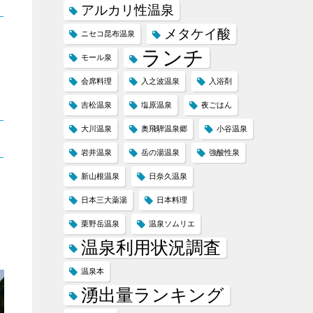
アルカリ性温泉
メタケイ酸
ニセコ昆布温泉
ランチ
モール泉
会席料理
入之波温泉
入浴剤
吉松温泉
塩原温泉
夜ごはん
大川温泉
奥飛騨温泉郷
小谷温泉
岩井温泉
岳の湯温泉
強酸性泉
新山根温泉
日奈久温泉
日本三大薬湯
日本料理
栗野岳温泉
温泉ソムリエ
温泉利用状況調査
温泉本
湧出量ランキング