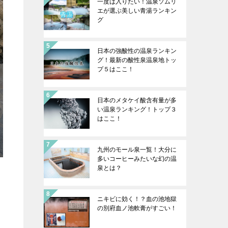
一度は入りたい！温泉ソムリ
エが選ぶ美しい青湯ランキン
グ
日本の強酸性の温泉ランキン
グ！最新の酸性泉温泉地トッ
プ５はここ！
日本のメタケイ酸含有量が多
い温泉ランキング！トップ３
はここ！
九州のモール泉一覧！大分に
多いコーヒーみたいな幻の温
泉とは？
ニキビに効く！？血の池地獄
の別府血ノ池軟膏がすごい！