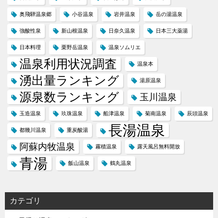
奥飛騨温泉郷
小谷温泉
岩井温泉
岳の湯温泉
強酸性泉
新山根温泉
日奈久温泉
日本三大薬湯
日本料理
栗野岳温泉
温泉ソムリエ
温泉利用状況調査
温泉本
湧出量ランキング
湯原温泉
源泉数ランキング
玉川温泉
玉造温泉
玖珠温泉
船津温泉
菊南温泉
辰頭温泉
長湯温泉
都幾川温泉
重炭酸湯
阿蘇内牧温泉
霧積温泉
露天風呂無料開放
青湯
飯山温泉
鶴丸温泉
カテゴリ