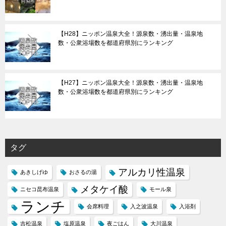
【H28】ニッポン温泉大全！源泉数・湧出量・温泉地
数・公衆浴場数を都道府県別にランキング
【H27】ニッポン温泉大全！源泉数・湧出量・温泉地
数・公衆浴場数を都道府県別にランキング
タグ
アルカリ性温泉
あきしげゆ
おさるの湯
メタケイ酸
ニセコ昆布温泉
モール泉
ランチ
会席料理
入之波温泉
入浴剤
吉松温泉
塩原温泉
夜ごはん
大川温泉