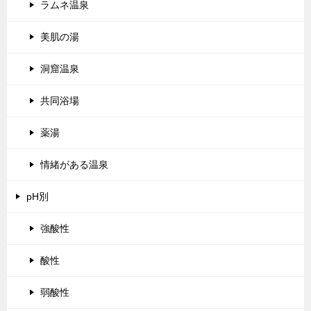
ラムネ温泉
美肌の湯
洞窟温泉
共同浴場
薬湯
情緒がある温泉
pH別
強酸性
酸性
弱酸性