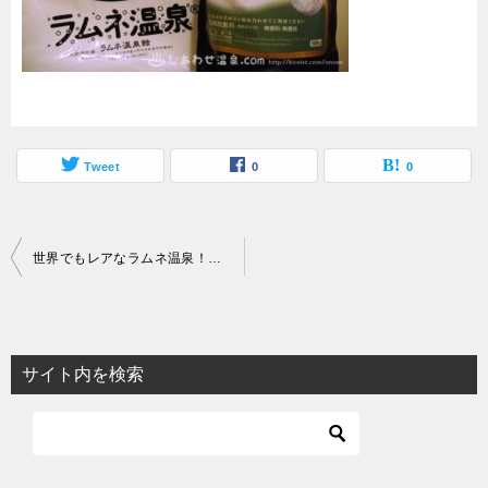
Tweet
0
0
投
世界でもレアなラムネ温泉！長湯温泉で極上の重炭酸湯を楽しもう
稿
ナ
ビ
サイト内を検索
ゲ
ー
シ