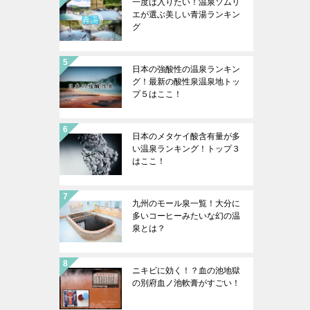
一度は入りたい！温泉ソムリ
エが選ぶ美しい青湯ランキン
グ
日本の強酸性の温泉ランキン
グ！最新の酸性泉温泉地トッ
プ５はここ！
日本のメタケイ酸含有量が多
い温泉ランキング！トップ３
はここ！
九州のモール泉一覧！大分に
多いコーヒーみたいな幻の温
泉とは？
ニキビに効く！？血の池地獄
の別府血ノ池軟膏がすごい！