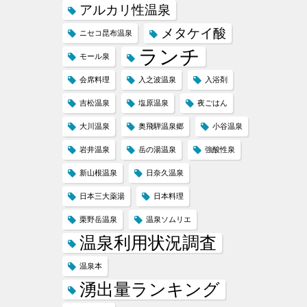
アルカリ性温泉
メタケイ酸
ニセコ昆布温泉
ランチ
モール泉
会席料理
入之波温泉
入浴剤
吉松温泉
塩原温泉
夜ごはん
大川温泉
奥飛騨温泉郷
小谷温泉
岩井温泉
岳の湯温泉
強酸性泉
新山根温泉
日奈久温泉
日本三大薬湯
日本料理
栗野岳温泉
温泉ソムリエ
温泉利用状況調査
温泉本
湧出量ランキング