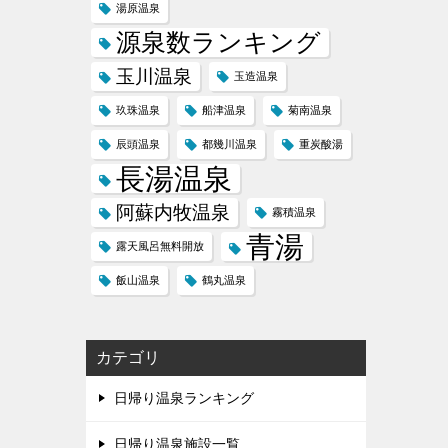
湯原温泉
源泉数ランキング
玉川温泉
玉造温泉
玖珠温泉
船津温泉
菊南温泉
辰頭温泉
都幾川温泉
重炭酸湯
長湯温泉
阿蘇内牧温泉
霧積温泉
青湯
露天風呂無料開放
飯山温泉
鶴丸温泉
カテゴリ
日帰り温泉ランキング
日帰り温泉施設一覧