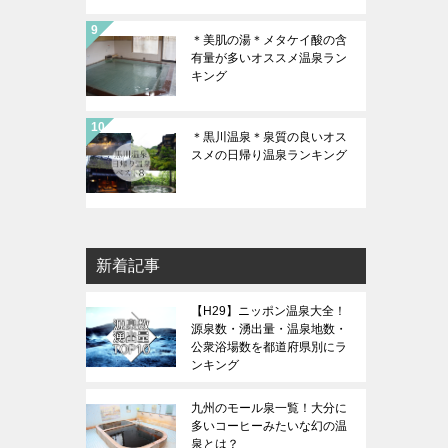
＊美肌の湯＊メタケイ酸の含
有量が多いオススメ温泉ラン
キング
＊黒川温泉＊泉質の良いオス
スメの日帰り温泉ランキング
新着記事
【H29】ニッポン温泉大全！
源泉数・湧出量・温泉地数・
公衆浴場数を都道府県別にラ
ンキング
九州のモール泉一覧！大分に
多いコーヒーみたいな幻の温
泉とは？