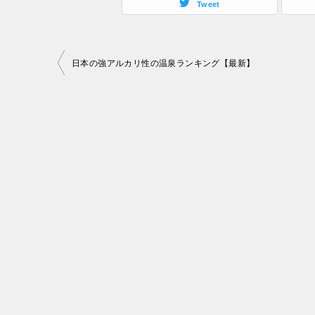
Tweet
投
日本の強アルカリ性の温泉ランキング【最新】
稿
ナ
ビ
ゲ
ー
シ
ョ
ン