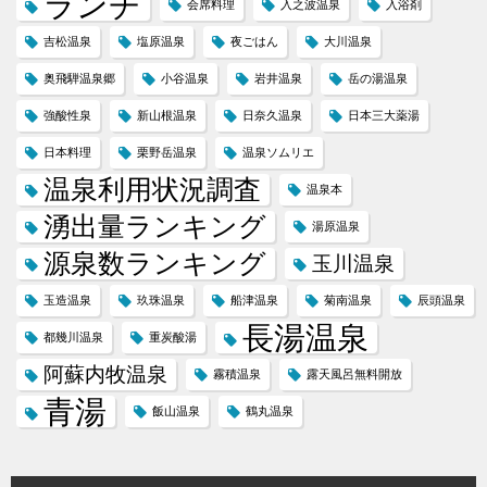
ランチ
会席料理
入之波温泉
入浴剤
吉松温泉
塩原温泉
夜ごはん
大川温泉
奥飛騨温泉郷
小谷温泉
岩井温泉
岳の湯温泉
強酸性泉
新山根温泉
日奈久温泉
日本三大薬湯
日本料理
栗野岳温泉
温泉ソムリエ
温泉利用状況調査
温泉本
湧出量ランキング
湯原温泉
源泉数ランキング
玉川温泉
玉造温泉
玖珠温泉
船津温泉
菊南温泉
辰頭温泉
長湯温泉
都幾川温泉
重炭酸湯
阿蘇内牧温泉
霧積温泉
露天風呂無料開放
青湯
飯山温泉
鶴丸温泉