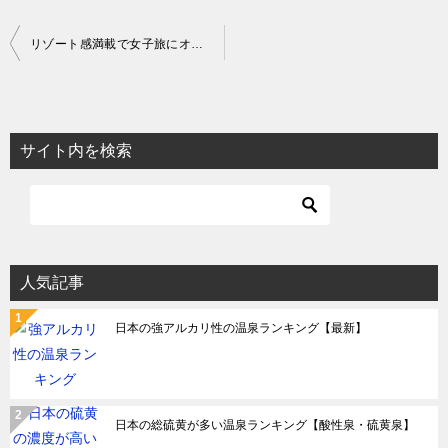
投
リゾート感満載で女子旅にオススメ！別府のホテルうみねに泊まってみました
稿
ナ
ビ
サイト内を検索
ゲ
ー
シ
ョ
人気記事
ン
日本の強アルカリ性の温泉ランキング【最新】
日本の総硫黄が多い温泉ランキング【酸性泉・硫黄泉】