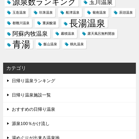
源泉数ランキング
玉川温泉
玉造温泉
玖珠温泉
船津温泉
菊南温泉
辰頭温泉
長湯温泉
都幾川温泉
重炭酸湯
阿蘇内牧温泉
霧積温泉
露天風呂無料開放
青湯
飯山温泉
鶴丸温泉
カテゴリ
日帰り温泉ランキング
日帰り温泉施設一覧
おすすめの日帰り温泉
源泉100％かけ流し
湯めぐりが出来る温泉地