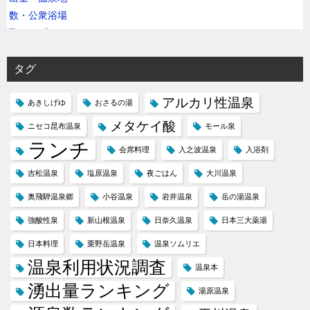
タグ
アルカリ性温泉
あきしげゆ
おさるの湯
メタケイ酸
ニセコ昆布温泉
モール泉
ランチ
会席料理
入之波温泉
入浴剤
吉松温泉
塩原温泉
夜ごはん
大川温泉
奥飛騨温泉郷
小谷温泉
岩井温泉
岳の湯温泉
強酸性泉
新山根温泉
日奈久温泉
日本三大薬湯
日本料理
栗野岳温泉
温泉ソムリエ
温泉利用状況調査
温泉本
湧出量ランキング
湯原温泉