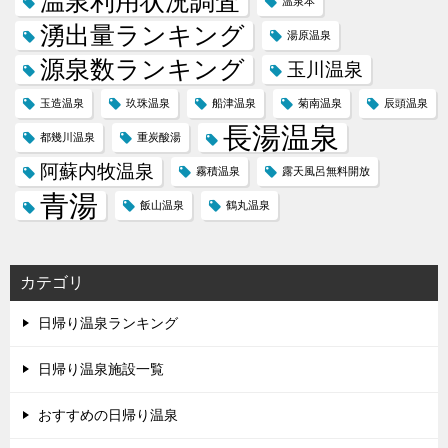
温泉利用状況調査
温泉本
湧出量ランキング
湯原温泉
源泉数ランキング
玉川温泉
玉造温泉
玖珠温泉
船津温泉
菊南温泉
辰頭温泉
長湯温泉
都幾川温泉
重炭酸湯
阿蘇内牧温泉
霧積温泉
露天風呂無料開放
青湯
飯山温泉
鶴丸温泉
カテゴリ
日帰り温泉ランキング
日帰り温泉施設一覧
おすすめの日帰り温泉