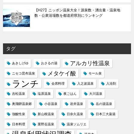
【H27】ニッポン温泉大全！源泉数・湧出量・温泉地
数・公衆浴場数を都道府県別にランキング
タグ
アルカリ性温泉
あきしげゆ
おさるの湯
メタケイ酸
ニセコ昆布温泉
モール泉
ランチ
会席料理
入之波温泉
入浴剤
吉松温泉
塩原温泉
夜ごはん
大川温泉
奥飛騨温泉郷
小谷温泉
岩井温泉
岳の湯温泉
強酸性泉
新山根温泉
日奈久温泉
日本三大薬湯
日本料理
栗野岳温泉
温泉ソムリエ