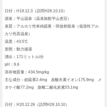
日付：H19.12.3（訪問H28.10.10）
源泉：平山温泉（温泉旅館平山恵荘）
泉質：アルカリ性単純硫黄・弱放射能泉（低張性アル
カリ性高温泉）
温度：43.5℃
形態：動力揚湯
湧出：171リットル/分
pH：9.6
溶存物質量：434.5mg/kg
主な成分：総硫黄2.4mg 炭酸水素イオン175.9mg メ
タケイ酸77.2mg 遊離二酸化炭素55.1mg
日付：H20.12.26（訪問H28.10.10）