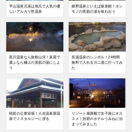
平山温泉元湯は地元で人気の優
嬉野温泉といえば嬉泉館！ホン
しいアルカリ性温泉
モノの美肌の湯を味わおう
黒川温泉なら旅館山河！泉質で
長湯温泉のシンボル！24時間
選ぶなら極上の美肌の湯にしよ
無料で入れるガニ湯に行ってみ
う
た
戦前の公衆浴場！人吉温泉新温
リゾート感満載で女子旅にオス
泉でノスタルジーに浸る
スメ！別府のホテルうみねに泊
まってみました