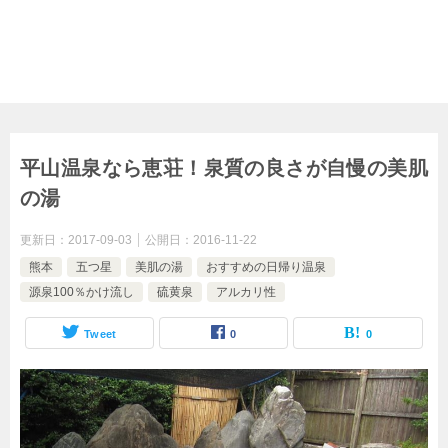
平山温泉なら恵荘！泉質の良さが自慢の美肌
の湯
更新日：
2017-09-03
公開日：
2016-11-22
熊本
五つ星
美肌の湯
おすすめの日帰り温泉
源泉100％かけ流し
硫黄泉
アルカリ性
Tweet
0
0