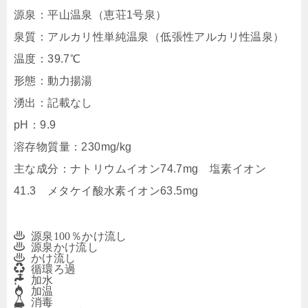
源泉：平山温泉（恵荘1号泉）
泉質：アルカリ性単純温泉（低張性アルカリ性温泉）
温度：39.7℃
形態：動力揚湯
湧出：記載なし
pH：9.9
溶存物質量：230mg/kg
主な成分：ナトリウムイオン74.7mg 塩素イオン
41.3 メタケイ酸水素イオン63.5mg
源泉100％かけ流し
源泉かけ流し
かけ流し
循環ろ過
加水
加温
消毒