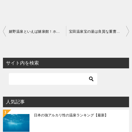
投
嬉野温泉といえば嬉泉館！ホンモノの美肌の湯を味わおう
宝田温泉宝の湯は良質な重曹泉！300円で堪能できる美肌の湯
稿
ナ
ビ
サイト内を検索
ゲ
ー
シ
ョ
人気記事
ン
日本の強アルカリ性の温泉ランキング【最新】