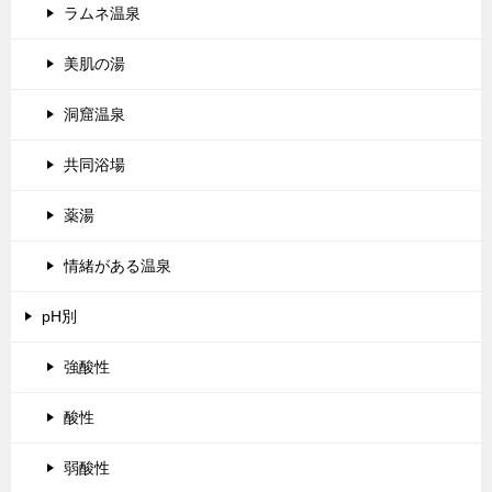
ラムネ温泉
美肌の湯
洞窟温泉
共同浴場
薬湯
情緒がある温泉
pH別
強酸性
酸性
弱酸性