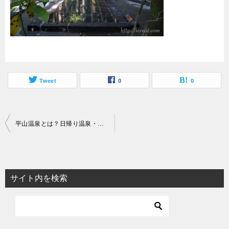
Tweet
0
0
投
平山温泉とは？日帰り温泉・泉質・料金・時間・お得な湯めぐり方法まとめ
稿
ナ
ビ
サイト内を検索
ゲ
ー
シ