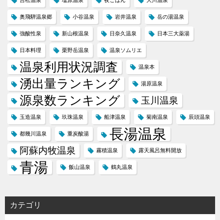
吉松温泉
塩原温泉
夜ごはん
大川温泉
奥飛騨温泉郷
小谷温泉
岩井温泉
岳の湯温泉
強酸性泉
新山根温泉
日奈久温泉
日本三大薬湯
日本料理
栗野岳温泉
温泉ソムリエ
温泉利用状況調査
温泉本
湧出量ランキング
湯原温泉
源泉数ランキング
玉川温泉
玉造温泉
玖珠温泉
船津温泉
菊南温泉
辰頭温泉
長湯温泉
都幾川温泉
重炭酸湯
阿蘇内牧温泉
霧積温泉
露天風呂無料開放
青湯
飯山温泉
鶴丸温泉
カテゴリ