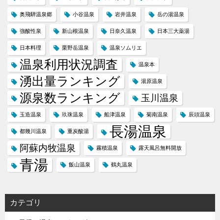
奥飛騨温泉郷
小谷温泉
岩井温泉
岳の湯温泉
強酸性泉
新山根温泉
日奈久温泉
日本三大薬湯
日本料理
栗野岳温泉
温泉ソムリエ
温泉利用状況調査
温泉本
湧出量ランキング
湯原温泉
源泉数ランキング
玉川温泉
玉造温泉
玖珠温泉
船津温泉
菊南温泉
辰頭温泉
長湯温泉
都幾川温泉
重炭酸湯
阿蘇内牧温泉
霧積温泉
露天風呂無料開放
青湯
飯山温泉
鶴丸温泉
カテゴリ