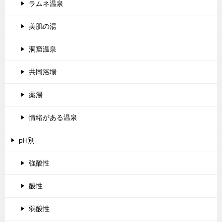
ラムネ温泉
美肌の湯
洞窟温泉
共同浴場
薬湯
情緒がある温泉
pH別
強酸性
酸性
弱酸性