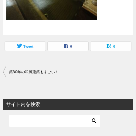
Tweet
0
0
投
築80年の和風建築もすごい！人吉温泉人吉旅館で名湯を味わう
稿
ナ
ビ
サイト内を検索
ゲ
ー
シ