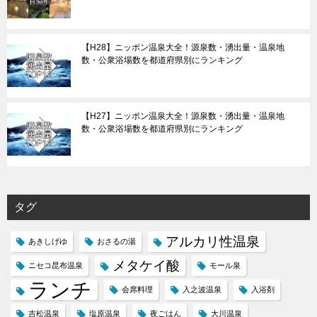
【H28】ニッポン温泉大全！源泉数・湧出量・温泉地
数・公衆浴場数を都道府県別にランキング
【H27】ニッポン温泉大全！源泉数・湧出量・温泉地
数・公衆浴場数を都道府県別にランキング
タグ
アルカリ性温泉
あきしげゆ
おさるの湯
メタケイ酸
ニセコ昆布温泉
モール泉
ランチ
会席料理
入之波温泉
入浴剤
吉松温泉
塩原温泉
夜ごはん
大川温泉