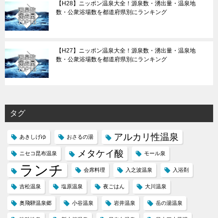
【H28】ニッポン温泉大全！源泉数・湧出量・温泉地
数・公衆浴場数を都道府県別にランキング
【H27】ニッポン温泉大全！源泉数・湧出量・温泉地
数・公衆浴場数を都道府県別にランキング
タグ
アルカリ性温泉
あきしげゆ
おさるの湯
メタケイ酸
ニセコ昆布温泉
モール泉
ランチ
会席料理
入之波温泉
入浴剤
吉松温泉
塩原温泉
夜ごはん
大川温泉
奥飛騨温泉郷
小谷温泉
岩井温泉
岳の湯温泉