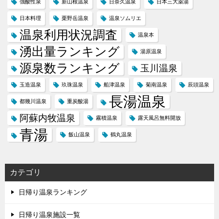
強酸性泉
新山根温泉
日奈久温泉
日本三大薬湯
日本料理
栗野岳温泉
温泉ソムリエ
温泉利用状況調査
温泉本
湧出量ランキング
湯原温泉
源泉数ランキング
玉川温泉
玉造温泉
玖珠温泉
船津温泉
菊南温泉
辰頭温泉
長湯温泉
都幾川温泉
重炭酸湯
阿蘇内牧温泉
霧積温泉
露天風呂無料開放
青湯
飯山温泉
鶴丸温泉
カテゴリ
日帰り温泉ランキング
日帰り温泉施設一覧