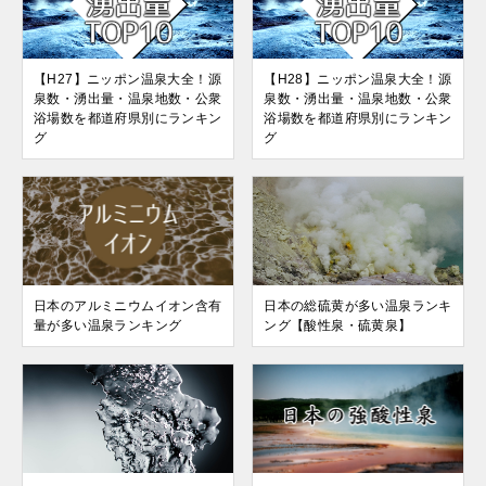
【H27】ニッポン温泉大全！源
【H28】ニッポン温泉大全！源
泉数・湧出量・温泉地数・公衆
泉数・湧出量・温泉地数・公衆
浴場数を都道府県別にランキン
浴場数を都道府県別にランキン
グ
グ
日本のアルミニウムイオン含有
日本の総硫黄が多い温泉ランキ
量が多い温泉ランキング
ング【酸性泉・硫黄泉】