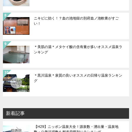
ニキビに効く！？血の池地獄の別府血ノ池軟膏がすご
い！
＊美肌の湯＊メタケイ酸の含有量が多いオススメ温泉ラ
ンキング
＊黒川温泉＊泉質の良いオススメの日帰り温泉ランキン
グ
新着記事
【H29】ニッポン温泉大全！源泉数・湧出量・温泉地