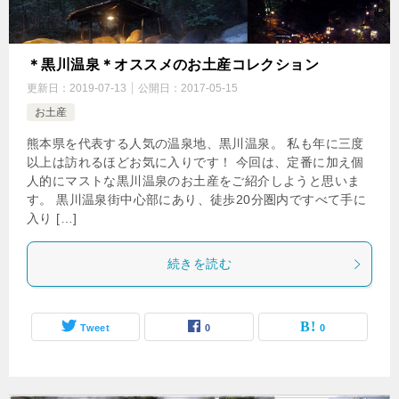
＊黒川温泉＊オススメのお土産コレクション
更新日：
2019-07-13
公開日：
2017-05-15
お土産
熊本県を代表する人気の温泉地、黒川温泉。 私も年に三度
以上は訪れるほどお気に入りです！ 今回は、定番に加え個
人的にマストな黒川温泉のお土産をご紹介しようと思いま
す。 黒川温泉街中心部にあり、徒歩20分圏内ですべて手に
入り […]
続きを読む
Tweet
0
0