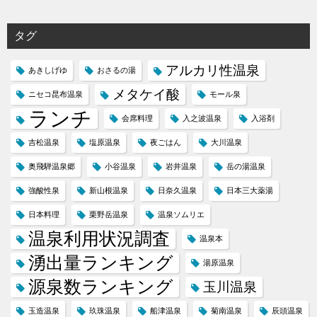
タグ
アルカリ性温泉
あきしげゆ
おさるの湯
メタケイ酸
ニセコ昆布温泉
モール泉
ランチ
会席料理
入之波温泉
入浴剤
吉松温泉
塩原温泉
夜ごはん
大川温泉
奥飛騨温泉郷
小谷温泉
岩井温泉
岳の湯温泉
強酸性泉
新山根温泉
日奈久温泉
日本三大薬湯
日本料理
栗野岳温泉
温泉ソムリエ
温泉利用状況調査
温泉本
湧出量ランキング
湯原温泉
源泉数ランキング
玉川温泉
玉造温泉
玖珠温泉
船津温泉
菊南温泉
辰頭温泉