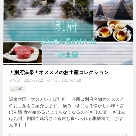
＊別府温泉＊オススメのお土産コレクション
更新日：
2017-09-12
公開日：
2017-04-18
お土産
温泉大国・大分といえば別府！ 今回は別府名物のオススメ
のお土産をご紹介します。 病みつきになる懐かしい味・ざ
ぼん漬 食べ始めると止まらなくなるのがざぼん漬。 ざぼん
は九州、四国で栽培される皮も食べられる柑橘類で、ざぼ
ん漬 […]