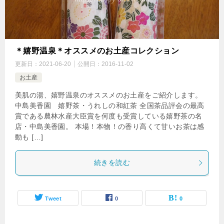
＊嬉野温泉＊オススメのお土産コレクション
更新日：
2021-06-20
公開日：
2016-11-02
お土産
美肌の湯、嬉野温泉のオススメのお土産をご紹介します。
中島美香園 嬉野茶・うれしの和紅茶 全国茶品評会の最高
賞である農林水産大臣賞を何度も受賞している嬉野茶の名
店・中島美香園。 本場！本物！の香り高くて甘いお茶は感
動も […]
続きを読む
Tweet
0
0