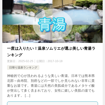
一度は入りたい！温泉ソムリエが選ぶ美しい青湯ラ
ンキング
更新日：
2025-02-25
公開日：
2017-10-18
日帰り温泉ランキング
神秘的で心が洗われるような美しい青湯。日本では熊本県
北部～由布院、別府などの一部でしか見られない非常に貴
重なお湯です。青湯には天然の美肌成分であるメタケイ酸
が突出して多く含まれており、女性に嬉しい美肌の湯でも
あります。 […]