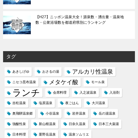
【H27】ニッポン温泉大全！源泉数・湧出量・温泉地
数・公衆浴場数を都道府県別にランキング
タグ
アルカリ性温泉
あきしげゆ
おさるの湯
メタケイ酸
ニセコ昆布温泉
モール泉
ランチ
会席料理
入之波温泉
入浴剤
吉松温泉
塩原温泉
夜ごはん
大川温泉
奥飛騨温泉郷
小谷温泉
岩井温泉
岳の湯温泉
強酸性泉
新山根温泉
日奈久温泉
日本三大薬湯
日本料理
栗野岳温泉
温泉ソムリエ