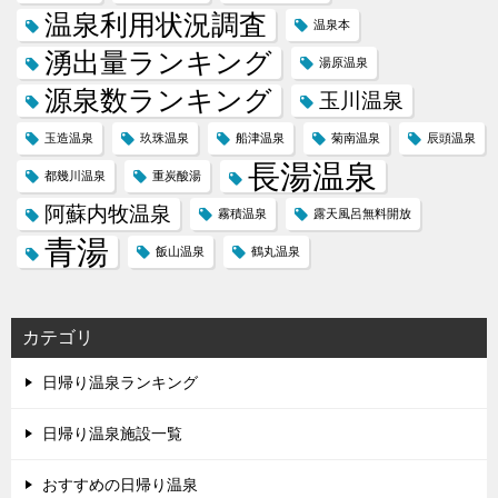
温泉利用状況調査
温泉本
湧出量ランキング
湯原温泉
源泉数ランキング
玉川温泉
玉造温泉
玖珠温泉
船津温泉
菊南温泉
辰頭温泉
長湯温泉
都幾川温泉
重炭酸湯
阿蘇内牧温泉
霧積温泉
露天風呂無料開放
青湯
飯山温泉
鶴丸温泉
カテゴリ
日帰り温泉ランキング
日帰り温泉施設一覧
おすすめの日帰り温泉