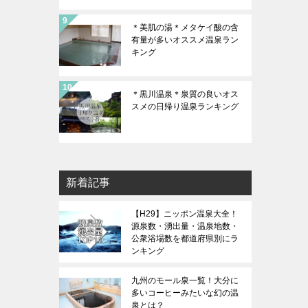
＊美肌の湯＊メタケイ酸の含
有量が多いオススメ温泉ラン
キング
＊黒川温泉＊泉質の良いオス
スメの日帰り温泉ランキング
新着記事
【H29】ニッポン温泉大全！
源泉数・湧出量・温泉地数・
公衆浴場数を都道府県別にラ
ンキング
九州のモール泉一覧！大分に
多いコーヒーみたいな幻の温
泉とは？