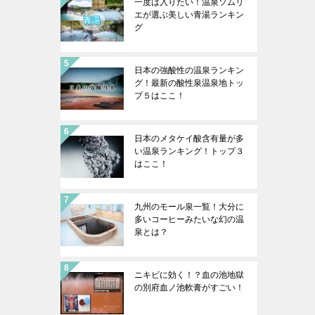
一度は入りたい！温泉ソムリ
エが選ぶ美しい青湯ランキン
グ
日本の強酸性の温泉ランキン
グ！最新の酸性泉温泉地トッ
プ５はここ！
日本のメタケイ酸含有量が多
い温泉ランキング！トップ３
はここ！
九州のモール泉一覧！大分に
多いコーヒーみたいな幻の温
泉とは？
ニキビに効く！？血の池地獄
の別府血ノ池軟膏がすごい！