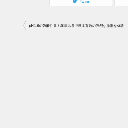
Tweet
投
pH1.9の強酸性泉！塚原温泉で日本有数の強烈な激湯を体験！
稿
ナ
ビ
ゲ
ー
シ
ョ
ン