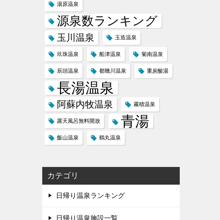
湯原温泉
源泉数ランキング
玉川温泉
玉造温泉
玖珠温泉
船津温泉
菊南温泉
辰頭温泉
都幾川温泉
重炭酸湯
長湯温泉
阿蘇内牧温泉
霧積温泉
青湯
露天風呂無料開放
飯山温泉
鶴丸温泉
カテゴリ
日帰り温泉ランキング
日帰り温泉施設一覧