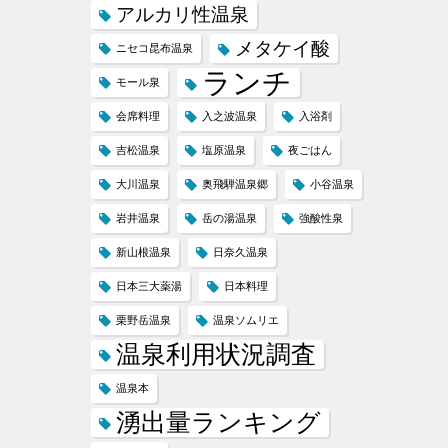
アルカリ性温泉
メタケイ酸
ニセコ昆布温泉
ランチ
モール泉
会席料理
入之波温泉
入浴剤
吉松温泉
塩原温泉
夜ごはん
大川温泉
奥飛騨温泉郷
小谷温泉
岩井温泉
岳の湯温泉
強酸性泉
新山根温泉
日奈久温泉
日本三大薬湯
日本料理
栗野岳温泉
温泉ソムリエ
温泉利用状況調査
温泉本
湧出量ランキング