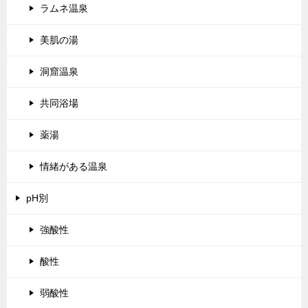
ラムネ温泉
美肌の湯
洞窟温泉
共同浴場
薬湯
情緒がある温泉
pH別
強酸性
酸性
弱酸性