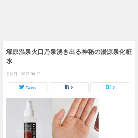
塚原温泉火口乃泉湧き出る神秘の湯源泉化粧
水
公開日：
2017-06-23
Tweet
0
0