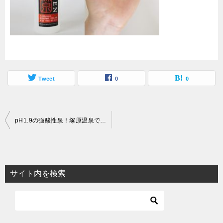
Tweet
0
0
投
pH1.9の強酸性泉！塚原温泉で日本有数の強烈な激湯を体験！
稿
ナ
ビ
サイト内を検索
ゲ
ー
シ