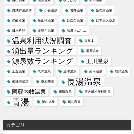
吉松温泉
塩原温泉
夜ごはん
大川温泉
奥飛騨温泉郷
小谷温泉
岩井温泉
岳の湯温泉
強酸性泉
新山根温泉
日奈久温泉
日本三大薬湯
日本料理
栗野岳温泉
温泉ソムリエ
温泉利用状況調査
温泉本
湧出量ランキング
湯原温泉
源泉数ランキング
玉川温泉
玉造温泉
玖珠温泉
船津温泉
菊南温泉
辰頭温泉
長湯温泉
都幾川温泉
重炭酸湯
阿蘇内牧温泉
霧積温泉
露天風呂無料開放
青湯
飯山温泉
鶴丸温泉
カテゴリ