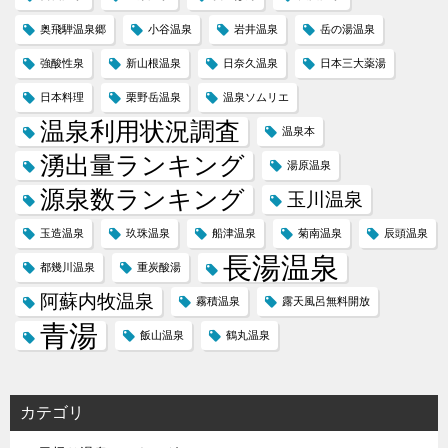
奥飛騨温泉郷
小谷温泉
岩井温泉
岳の湯温泉
強酸性泉
新山根温泉
日奈久温泉
日本三大薬湯
日本料理
栗野岳温泉
温泉ソムリエ
温泉利用状況調査
温泉本
湧出量ランキング
湯原温泉
源泉数ランキング
玉川温泉
玉造温泉
玖珠温泉
船津温泉
菊南温泉
辰頭温泉
長湯温泉
都幾川温泉
重炭酸湯
阿蘇内牧温泉
霧積温泉
露天風呂無料開放
青湯
飯山温泉
鶴丸温泉
カテゴリ