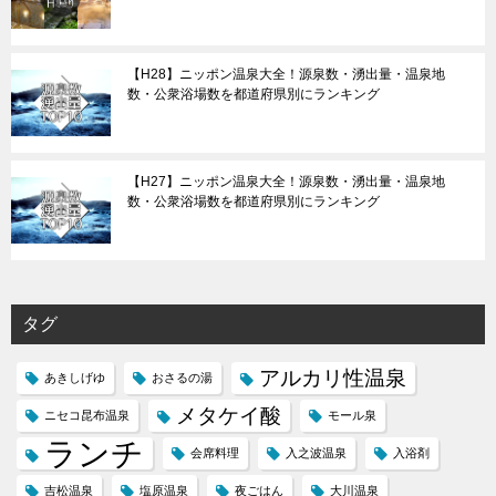
【H28】ニッポン温泉大全！源泉数・湧出量・温泉地
数・公衆浴場数を都道府県別にランキング
【H27】ニッポン温泉大全！源泉数・湧出量・温泉地
数・公衆浴場数を都道府県別にランキング
タグ
アルカリ性温泉
あきしげゆ
おさるの湯
メタケイ酸
ニセコ昆布温泉
モール泉
ランチ
会席料理
入之波温泉
入浴剤
吉松温泉
塩原温泉
夜ごはん
大川温泉