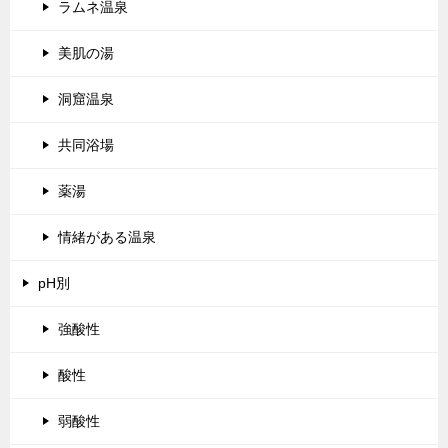
ラムネ温泉
美肌の湯
洞窟温泉
共同浴場
薬湯
情緒がある温泉
pH別
強酸性
酸性
弱酸性