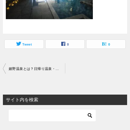
Tweet
0
0
投
嬉野温泉とは？日帰り温泉・泉質・料金・時間・お得な湯めぐり方法まとめ
稿
ナ
ビ
サイト内を検索
ゲ
ー
シ