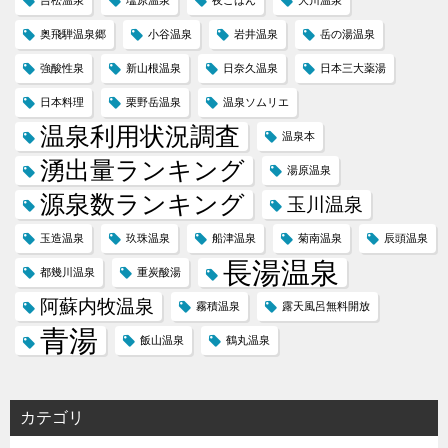
吉松温泉
塩原温泉
夜ごはん
大川温泉
奥飛騨温泉郷
小谷温泉
岩井温泉
岳の湯温泉
強酸性泉
新山根温泉
日奈久温泉
日本三大薬湯
日本料理
栗野岳温泉
温泉ソムリエ
温泉利用状況調査
温泉本
湧出量ランキング
湯原温泉
源泉数ランキング
玉川温泉
玉造温泉
玖珠温泉
船津温泉
菊南温泉
辰頭温泉
長湯温泉
都幾川温泉
重炭酸湯
阿蘇内牧温泉
霧積温泉
露天風呂無料開放
青湯
飯山温泉
鶴丸温泉
カテゴリ