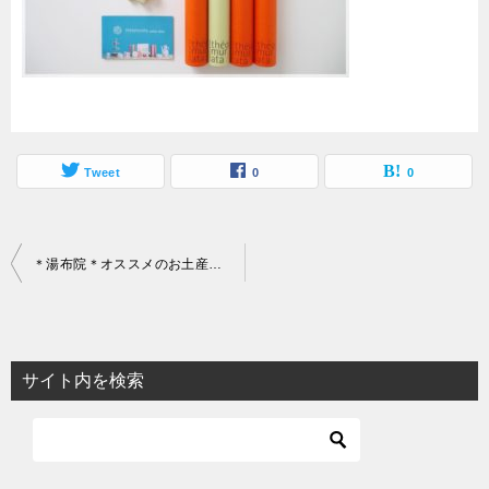
Tweet
0
0
投
＊湯布院＊オススメのお土産コレクション
稿
ナ
ビ
サイト内を検索
ゲ
ー
シ