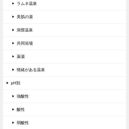
ラムネ温泉
美肌の湯
洞窟温泉
共同浴場
薬湯
情緒がある温泉
pH別
強酸性
酸性
弱酸性