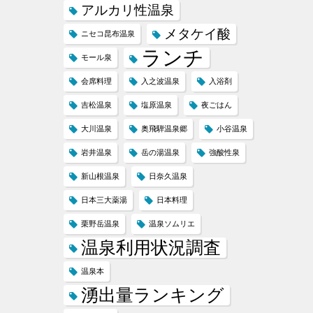
アルカリ性温泉
メタケイ酸
ニセコ昆布温泉
ランチ
モール泉
会席料理
入之波温泉
入浴剤
吉松温泉
塩原温泉
夜ごはん
大川温泉
奥飛騨温泉郷
小谷温泉
岩井温泉
岳の湯温泉
強酸性泉
新山根温泉
日奈久温泉
日本三大薬湯
日本料理
栗野岳温泉
温泉ソムリエ
温泉利用状況調査
温泉本
湧出量ランキング