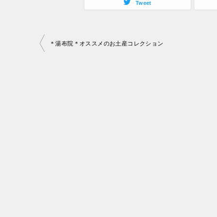
Tweet
投
＊湯布院＊オススメのお土産コレクション
稿
ナ
ビ
ゲ
ー
シ
ョ
ン