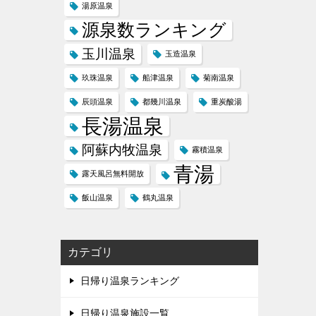
湯原温泉
源泉数ランキング
玉川温泉
玉造温泉
玖珠温泉
船津温泉
菊南温泉
辰頭温泉
都幾川温泉
重炭酸湯
長湯温泉
阿蘇内牧温泉
霧積温泉
青湯
露天風呂無料開放
飯山温泉
鶴丸温泉
カテゴリ
日帰り温泉ランキング
日帰り温泉施設一覧