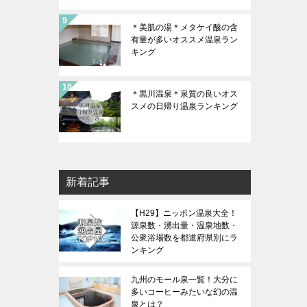
＊美肌の湯＊メタケイ酸の含
有量が多いオススメ温泉ラン
キング
＊黒川温泉＊泉質の良いオス
スメの日帰り温泉ランキング
新着記事
【H29】ニッポン温泉大全！
源泉数・湧出量・温泉地数・
公衆浴場数を都道府県別にラ
ンキング
九州のモール泉一覧！大分に
多いコーヒーみたいな幻の温
泉とは？