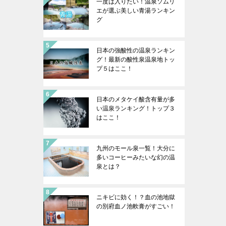
一度は入りたい！温泉ソムリ
エが選ぶ美しい青湯ランキン
グ
日本の強酸性の温泉ランキン
グ！最新の酸性泉温泉地トッ
プ５はここ！
日本のメタケイ酸含有量が多
い温泉ランキング！トップ３
はここ！
九州のモール泉一覧！大分に
多いコーヒーみたいな幻の温
泉とは？
ニキビに効く！？血の池地獄
の別府血ノ池軟膏がすごい！