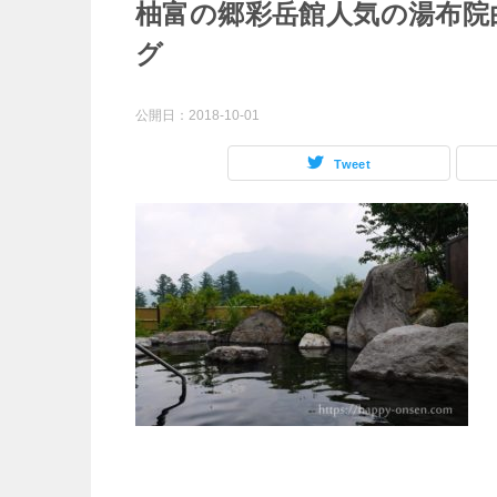
柚富の郷彩岳館人気の湯布院
グ
公開日：
2018-10-01
Tweet