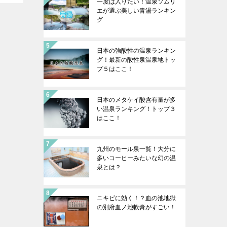
一度は入りたい！温泉ソムリ
エが選ぶ美しい青湯ランキン
グ
日本の強酸性の温泉ランキン
グ！最新の酸性泉温泉地トッ
プ５はここ！
日本のメタケイ酸含有量が多
い温泉ランキング！トップ３
はここ！
九州のモール泉一覧！大分に
多いコーヒーみたいな幻の温
泉とは？
ニキビに効く！？血の池地獄
の別府血ノ池軟膏がすごい！