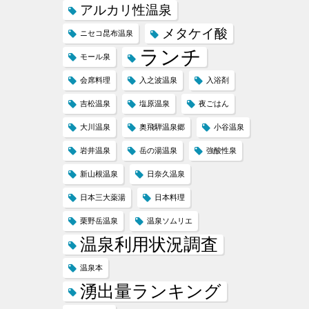
アルカリ性温泉
メタケイ酸
ニセコ昆布温泉
ランチ
モール泉
会席料理
入之波温泉
入浴剤
吉松温泉
塩原温泉
夜ごはん
大川温泉
奥飛騨温泉郷
小谷温泉
岩井温泉
岳の湯温泉
強酸性泉
新山根温泉
日奈久温泉
日本三大薬湯
日本料理
栗野岳温泉
温泉ソムリエ
温泉利用状況調査
温泉本
湧出量ランキング