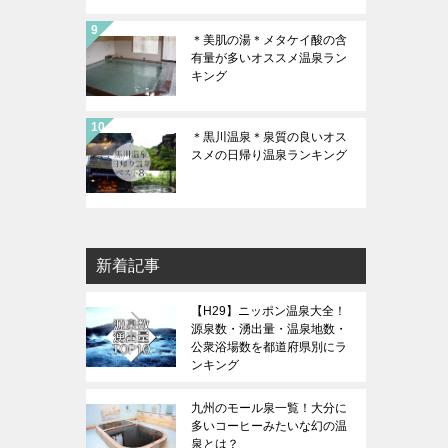
＊美肌の湯＊メタケイ酸の含
有量が多いオススメ温泉ラン
キング
＊黒川温泉＊泉質の良いオス
スメの日帰り温泉ランキング
新着記事
【H29】ニッポン温泉大全！
源泉数・湧出量・温泉地数・
公衆浴場数を都道府県別にラ
ンキング
九州のモール泉一覧！大分に
多いコーヒーみたいな幻の温
泉とは？