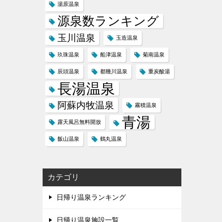
湯原温泉
源泉数ランキング
玉川温泉
玉造温泉
玖珠温泉
船津温泉
菊南温泉
辰頭温泉
都幾川温泉
重炭酸湯
長湯温泉
阿蘇内牧温泉
霧積温泉
青湯
露天風呂無料開放
飯山温泉
鶴丸温泉
カテゴリ
日帰り温泉ランキング
日帰り温泉施設一覧