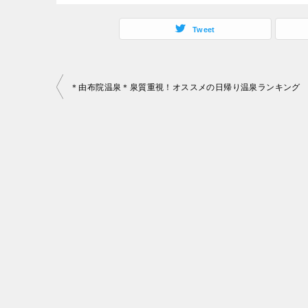
Tweet
投
＊由布院温泉＊泉質重視！オススメの日帰り温泉ランキング
稿
ナ
ビ
ゲ
ー
シ
ョ
ン