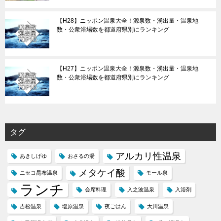
【H28】ニッポン温泉大全！源泉数・湧出量・温泉地
数・公衆浴場数を都道府県別にランキング
【H27】ニッポン温泉大全！源泉数・湧出量・温泉地
数・公衆浴場数を都道府県別にランキング
タグ
アルカリ性温泉
あきしげゆ
おさるの湯
メタケイ酸
ニセコ昆布温泉
モール泉
ランチ
会席料理
入之波温泉
入浴剤
吉松温泉
塩原温泉
夜ごはん
大川温泉