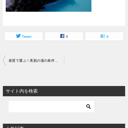
Tweet
0
0
投
泉質で選ぶ！美肌の湯の条件と本格派オススメ美肌温泉ランキング
稿
ナ
ビ
サイト内を検索
ゲ
ー
シ
ョ