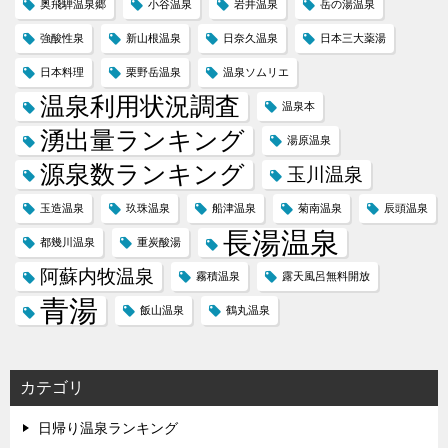
奥飛騨温泉郷
小谷温泉
岩井温泉
岳の湯温泉
強酸性泉
新山根温泉
日奈久温泉
日本三大薬湯
日本料理
栗野岳温泉
温泉ソムリエ
温泉利用状況調査
温泉本
湧出量ランキング
湯原温泉
源泉数ランキング
玉川温泉
玉造温泉
玖珠温泉
船津温泉
菊南温泉
辰頭温泉
長湯温泉
都幾川温泉
重炭酸湯
阿蘇内牧温泉
霧積温泉
露天風呂無料開放
青湯
飯山温泉
鶴丸温泉
カテゴリ
日帰り温泉ランキング