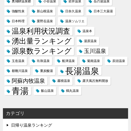
奥飛騨温泉郷
小谷温泉
岩井温泉
岳の湯温泉
強酸性泉
新山根温泉
日奈久温泉
日本三大薬湯
日本料理
栗野岳温泉
温泉ソムリエ
温泉利用状況調査
温泉本
湧出量ランキング
湯原温泉
源泉数ランキング
玉川温泉
玉造温泉
玖珠温泉
船津温泉
菊南温泉
辰頭温泉
長湯温泉
都幾川温泉
重炭酸湯
阿蘇内牧温泉
霧積温泉
露天風呂無料開放
青湯
飯山温泉
鶴丸温泉
カテゴリ
日帰り温泉ランキング