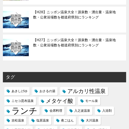
【H28】ニッポン温泉大全！源泉数・湧出量・温泉地
数・公衆浴場数を都道府県別にランキング
【H27】ニッポン温泉大全！源泉数・湧出量・温泉地
数・公衆浴場数を都道府県別にランキング
タグ
アルカリ性温泉
あきしげゆ
おさるの湯
メタケイ酸
ニセコ昆布温泉
モール泉
ランチ
会席料理
入之波温泉
入浴剤
吉松温泉
塩原温泉
夜ごはん
大川温泉