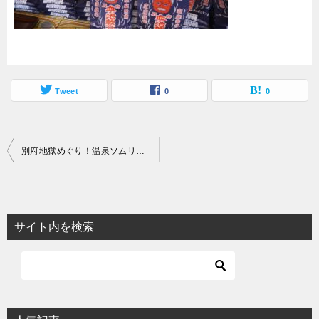
Tweet
0
0
投
別府地獄めぐり！温泉ソムリエがおすすめコース・所要時間・お得な割引料金をレポート
稿
ナ
ビ
サイト内を検索
ゲ
ー
シ
ョ