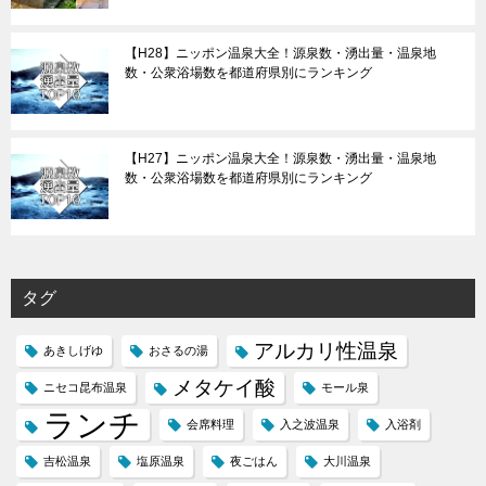
【H28】ニッポン温泉大全！源泉数・湧出量・温泉地
数・公衆浴場数を都道府県別にランキング
【H27】ニッポン温泉大全！源泉数・湧出量・温泉地
数・公衆浴場数を都道府県別にランキング
タグ
アルカリ性温泉
あきしげゆ
おさるの湯
メタケイ酸
ニセコ昆布温泉
モール泉
ランチ
会席料理
入之波温泉
入浴剤
吉松温泉
塩原温泉
夜ごはん
大川温泉