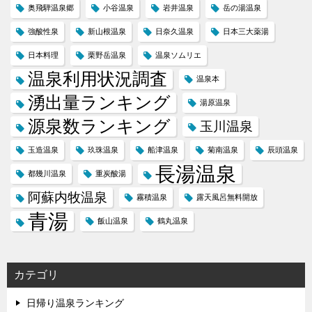
奥飛騨温泉郷
小谷温泉
岩井温泉
岳の湯温泉
強酸性泉
新山根温泉
日奈久温泉
日本三大薬湯
日本料理
栗野岳温泉
温泉ソムリエ
温泉利用状況調査
温泉本
湧出量ランキング
湯原温泉
源泉数ランキング
玉川温泉
玉造温泉
玖珠温泉
船津温泉
菊南温泉
辰頭温泉
長湯温泉
都幾川温泉
重炭酸湯
阿蘇内牧温泉
霧積温泉
露天風呂無料開放
青湯
飯山温泉
鶴丸温泉
カテゴリ
日帰り温泉ランキング