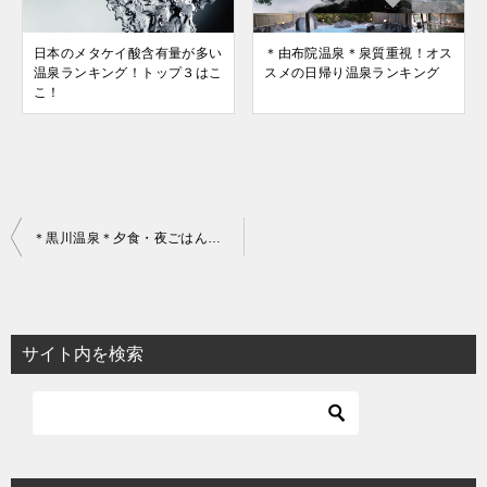
日本のメタケイ酸含有量が多い
＊由布院温泉＊泉質重視！オス
温泉ランキング！トップ３はこ
スメの日帰り温泉ランキング
こ！
投
＊黒川温泉＊夕食・夜ごはんを食べられるお店と時間一覧
稿
ナ
ビ
サイト内を検索
ゲ
ー
シ
ョ