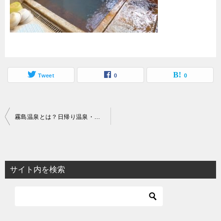
Tweet
0
0
投
霧島温泉とは？日帰り温泉・泉質・料金・時間・お得な湯めぐり方法まとめ
稿
ナ
ビ
サイト内を検索
ゲ
ー
シ