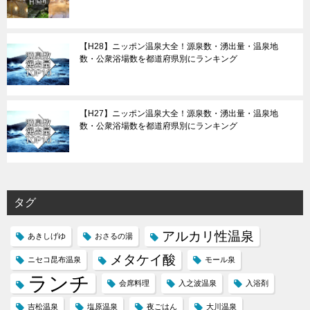
【H28】ニッポン温泉大全！源泉数・湧出量・温泉地
数・公衆浴場数を都道府県別にランキング
【H27】ニッポン温泉大全！源泉数・湧出量・温泉地
数・公衆浴場数を都道府県別にランキング
タグ
アルカリ性温泉
あきしげゆ
おさるの湯
メタケイ酸
ニセコ昆布温泉
モール泉
ランチ
会席料理
入之波温泉
入浴剤
吉松温泉
塩原温泉
夜ごはん
大川温泉