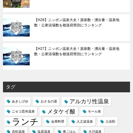
【H28】ニッポン温泉大全！源泉数・湧出量・温泉地
数・公衆浴場数を都道府県別にランキング
【H27】ニッポン温泉大全！源泉数・湧出量・温泉地
数・公衆浴場数を都道府県別にランキング
タグ
アルカリ性温泉
あきしげゆ
おさるの湯
メタケイ酸
ニセコ昆布温泉
モール泉
ランチ
会席料理
入之波温泉
入浴剤
吉松温泉
塩原温泉
夜ごはん
大川温泉