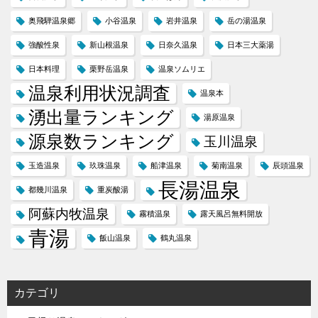
奥飛騨温泉郷
小谷温泉
岩井温泉
岳の湯温泉
強酸性泉
新山根温泉
日奈久温泉
日本三大薬湯
日本料理
栗野岳温泉
温泉ソムリエ
温泉利用状況調査
温泉本
湧出量ランキング
湯原温泉
源泉数ランキング
玉川温泉
玉造温泉
玖珠温泉
船津温泉
菊南温泉
辰頭温泉
長湯温泉
都幾川温泉
重炭酸湯
阿蘇内牧温泉
霧積温泉
露天風呂無料開放
青湯
飯山温泉
鶴丸温泉
カテゴリ