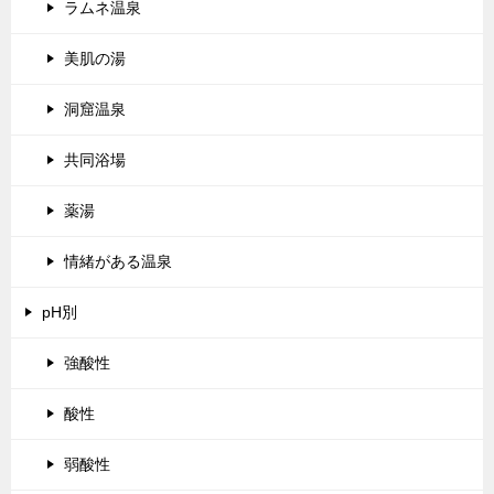
ラムネ温泉
美肌の湯
洞窟温泉
共同浴場
薬湯
情緒がある温泉
pH別
強酸性
酸性
弱酸性