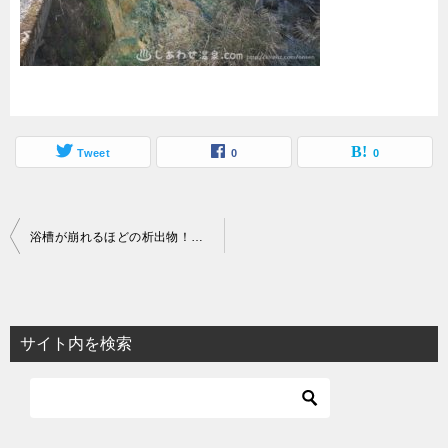
Tweet
0
0
投
浴槽が崩れるほどの析出物！マニアに人気の長湯温泉郷の湯旅館がすごい
稿
ナ
ビ
サイト内を検索
ゲ
ー
シ