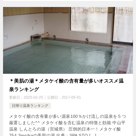
＊美肌の湯＊メタケイ酸の含有量が多いオススメ温
泉ランキング
更新日：
2025-02-25
公開日：
2017-05-01
日帰り温泉ランキング
メタケイ酸の含有量が多い源泉100％かけ流しの温泉を５つ
厳選しました^^ メタケイ酸を含む温泉の特徴と効能 中山平
温泉 しんとろの湯（宮城県） 圧倒的日本一！メタケイ酸
754.3mg/kgの美肌の湯 出典：SPA STO […]