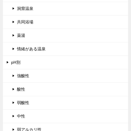
洞窟温泉
共同浴場
薬湯
情緒がある温泉
pH別
強酸性
酸性
弱酸性
中性
弱アルカリ性