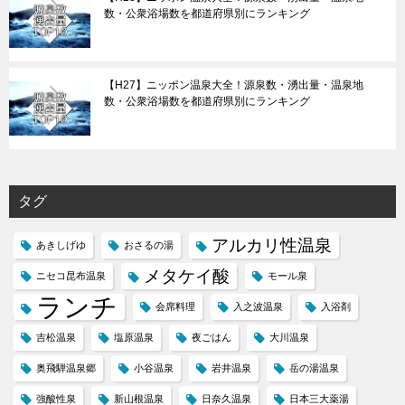
数・公衆浴場数を都道府県別にランキング
【H27】ニッポン温泉大全！源泉数・湧出量・温泉地
数・公衆浴場数を都道府県別にランキング
タグ
アルカリ性温泉
あきしげゆ
おさるの湯
メタケイ酸
ニセコ昆布温泉
モール泉
ランチ
会席料理
入之波温泉
入浴剤
吉松温泉
塩原温泉
夜ごはん
大川温泉
奥飛騨温泉郷
小谷温泉
岩井温泉
岳の湯温泉
強酸性泉
新山根温泉
日奈久温泉
日本三大薬湯