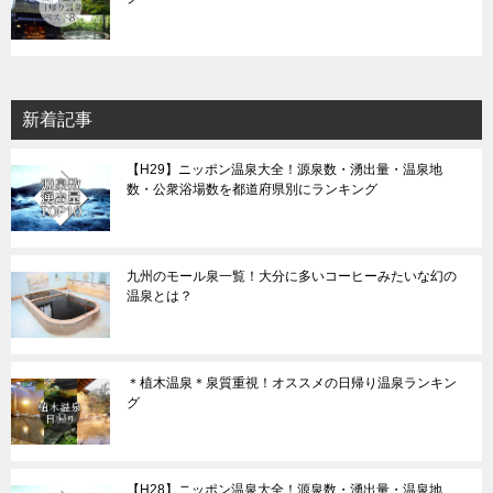
新着記事
【H29】ニッポン温泉大全！源泉数・湧出量・温泉地
数・公衆浴場数を都道府県別にランキング
九州のモール泉一覧！大分に多いコーヒーみたいな幻の
温泉とは？
＊植木温泉＊泉質重視！オススメの日帰り温泉ランキン
グ
【H28】ニッポン温泉大全！源泉数・湧出量・温泉地