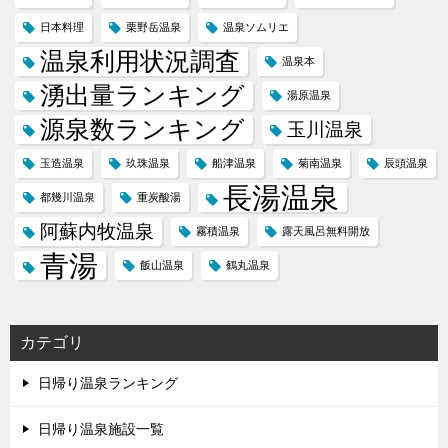
日本料理
栗野岳温泉
温泉ソムリエ
温泉利用状況調査
温泉本
湧出量ランキング
湯原温泉
源泉数ランキング
玉川温泉
玉造温泉
玖珠温泉
船津温泉
菊南温泉
辰頭温泉
長湯温泉
都幾川温泉
重炭酸湯
阿蘇内牧温泉
霧積温泉
露天風呂無料開放
青湯
飯山温泉
鶴丸温泉
カテゴリ
日帰り温泉ランキング
日帰り温泉施設一覧