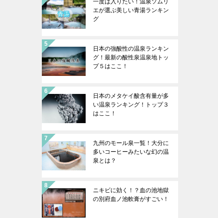
一度は入りたい！温泉ソムリ
エが選ぶ美しい青湯ランキン
グ
日本の強酸性の温泉ランキン
グ！最新の酸性泉温泉地トッ
プ５はここ！
日本のメタケイ酸含有量が多
い温泉ランキング！トップ３
はここ！
九州のモール泉一覧！大分に
多いコーヒーみたいな幻の温
泉とは？
ニキビに効く！？血の池地獄
の別府血ノ池軟膏がすごい！