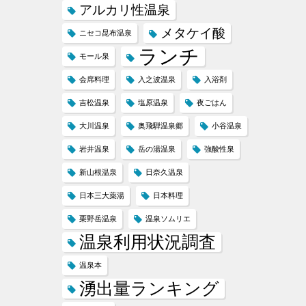
アルカリ性温泉
メタケイ酸
ニセコ昆布温泉
ランチ
モール泉
会席料理
入之波温泉
入浴剤
吉松温泉
塩原温泉
夜ごはん
大川温泉
奥飛騨温泉郷
小谷温泉
岩井温泉
岳の湯温泉
強酸性泉
新山根温泉
日奈久温泉
日本三大薬湯
日本料理
栗野岳温泉
温泉ソムリエ
温泉利用状況調査
温泉本
湧出量ランキング