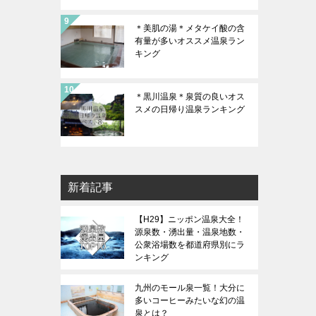
＊美肌の湯＊メタケイ酸の含
有量が多いオススメ温泉ラン
キング
＊黒川温泉＊泉質の良いオス
スメの日帰り温泉ランキング
新着記事
【H29】ニッポン温泉大全！
源泉数・湧出量・温泉地数・
公衆浴場数を都道府県別にラ
ンキング
九州のモール泉一覧！大分に
多いコーヒーみたいな幻の温
泉とは？