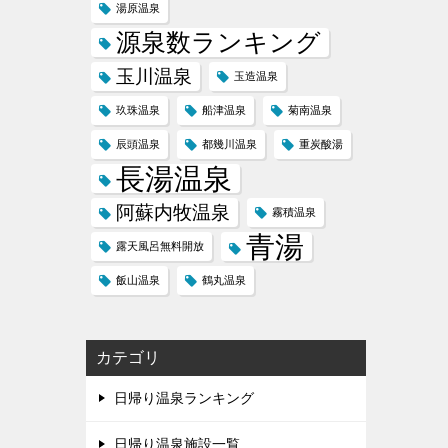
湯原温泉
源泉数ランキング
玉川温泉
玉造温泉
玖珠温泉
船津温泉
菊南温泉
辰頭温泉
都幾川温泉
重炭酸湯
長湯温泉
阿蘇内牧温泉
霧積温泉
青湯
露天風呂無料開放
飯山温泉
鶴丸温泉
カテゴリ
日帰り温泉ランキング
日帰り温泉施設一覧