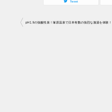
Tweet
投
pH1.9の強酸性泉！塚原温泉で日本有数の強烈な激湯を体験！
稿
ナ
ビ
ゲ
ー
シ
ョ
ン