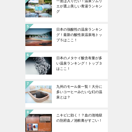
一度は入りたい！温泉ソムリ
エが選ぶ美しい青湯ランキン
グ
日本の強酸性の温泉ランキン
グ！最新の酸性泉温泉地トッ
プ５はここ！
日本のメタケイ酸含有量が多
い温泉ランキング！トップ３
はここ！
九州のモール泉一覧！大分に
多いコーヒーみたいな幻の温
泉とは？
ニキビに効く！？血の池地獄
の別府血ノ池軟膏がすごい！