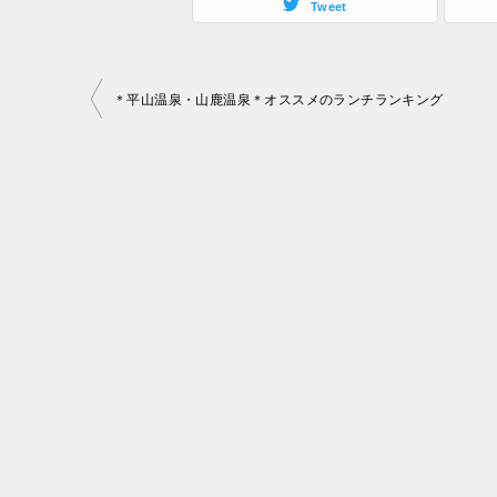
Tweet
投
＊平山温泉・山鹿温泉＊オススメのランチランキング
稿
ナ
ビ
ゲ
ー
シ
ョ
ン