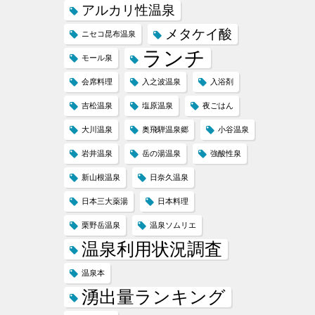
アルカリ性温泉
メタケイ酸
ニセコ昆布温泉
ランチ
モール泉
会席料理
入之波温泉
入浴剤
吉松温泉
塩原温泉
夜ごはん
大川温泉
奥飛騨温泉郷
小谷温泉
岩井温泉
岳の湯温泉
強酸性泉
新山根温泉
日奈久温泉
日本三大薬湯
日本料理
栗野岳温泉
温泉ソムリエ
温泉利用状況調査
温泉本
湧出量ランキング