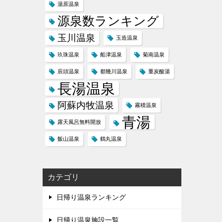
湯原温泉
源泉数ランキング
玉川温泉
玉造温泉
玖珠温泉
船津温泉
菊南温泉
辰頭温泉
都幾川温泉
重炭酸湯
長湯温泉
阿蘇内牧温泉
霧積温泉
青湯
露天風呂無料開放
飯山温泉
鶴丸温泉
カテゴリ
日帰り温泉ランキング
日帰り温泉施設一覧