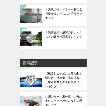
＊美肌の湯＊メタケイ酸の含
有量が多いオススメ温泉ラン
キング
＊黒川温泉＊泉質の良いオス
スメの日帰り温泉ランキング
新着記事
【H29】ニッポン温泉大全！
源泉数・湧出量・温泉地数・
公衆浴場数を都道府県別にラ
ンキング
九州のモール泉一覧！大分に
多いコーヒーみたいな幻の温
泉とは？