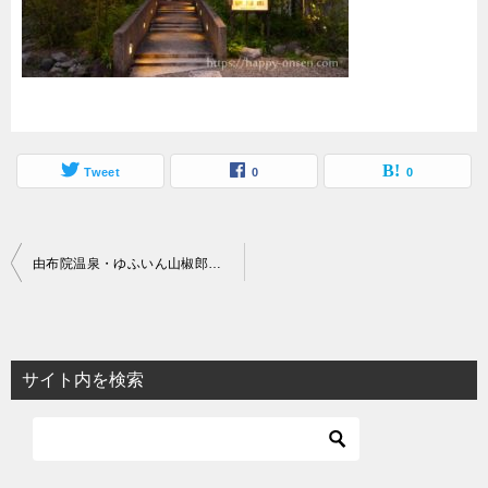
Tweet
0
0
投
由布院温泉・ゆふいん山椒郎の夜コースは目にも美しく感激！おすすめです
稿
ナ
ビ
サイト内を検索
ゲ
ー
シ