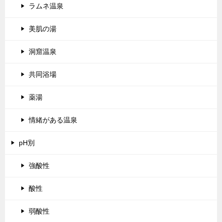
ラムネ温泉
美肌の湯
洞窟温泉
共同浴場
薬湯
情緒がある温泉
pH別
強酸性
酸性
弱酸性