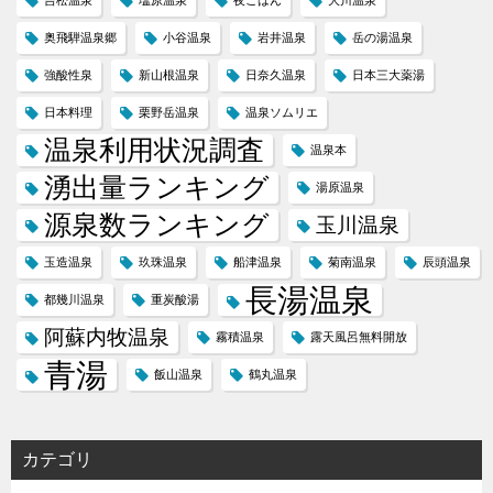
吉松温泉
塩原温泉
夜ごはん
大川温泉
奥飛騨温泉郷
小谷温泉
岩井温泉
岳の湯温泉
強酸性泉
新山根温泉
日奈久温泉
日本三大薬湯
日本料理
栗野岳温泉
温泉ソムリエ
温泉利用状況調査
温泉本
湧出量ランキング
湯原温泉
源泉数ランキング
玉川温泉
玉造温泉
玖珠温泉
船津温泉
菊南温泉
辰頭温泉
長湯温泉
都幾川温泉
重炭酸湯
阿蘇内牧温泉
霧積温泉
露天風呂無料開放
青湯
飯山温泉
鶴丸温泉
カテゴリ