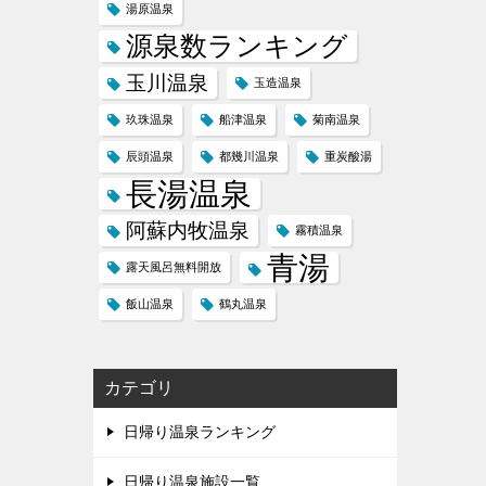
湯原温泉
源泉数ランキング
玉川温泉
玉造温泉
玖珠温泉
船津温泉
菊南温泉
辰頭温泉
都幾川温泉
重炭酸湯
長湯温泉
阿蘇内牧温泉
霧積温泉
青湯
露天風呂無料開放
飯山温泉
鶴丸温泉
カテゴリ
日帰り温泉ランキング
日帰り温泉施設一覧