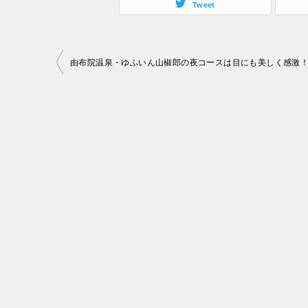
Tweet
投
稿
ナ
ビ
ゲ
ー
シ
ョ
ン